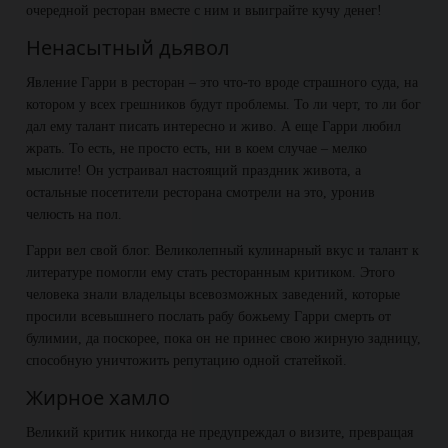
очередной ресторан вместе с ним и выиграйте кучу денег!
Ненасытный дьявол
Явление Гарри в ресторан – это что-то вроде страшного суда, на
котором у всех грешников будут проблемы. То ли черт, то ли бог
дал ему талант писать интересно и живо. А еще Гарри любил
жрать. То есть, не просто есть, ни в коем случае – мелко
мыслите! Он устраивал настоящий праздник живота, а
остальные посетители ресторана смотрели на это, уронив
челюсть на пол.
Гарри вел свой блог. Великолепный кулинарный вкус и талант к
литературе помогли ему стать ресторанным критиком. Этого
человека знали владельцы всевозможных заведений, которые
просили всевышнего послать рабу божьему Гарри смерть от
булимии, да поскорее, пока он не принес свою жирную задницу,
способную уничтожить репутацию одной статейкой.
Жирное хамло
Великий критик никогда не предупреждал о визите, превращая