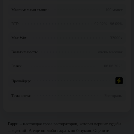
Максимальная ставка:
100 монет
RTP:
92.02% - 96.09%
Max Win:
32000x
Волатильность:
очень высокая
Релиз:
06.06.2023
Провайдер:
Тема слота:
Рестораны
Гарри – настоящая гроза рестораторов, которая вершит судьбы
заведений. А еще он любит жрать до безумия. Оцените