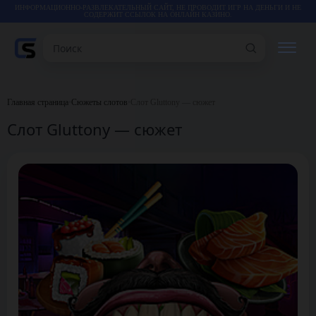
ИНФОРМАЦИОННО-РАЗВЛЕКАТЕЛЬНЫЙ САЙТ, НЕ ПРОВОДИТ ИГР НА ДЕНЬГИ И НЕ
СОДЕРЖИТ ССЫЛОК НА ОНЛАЙН КАЗИНО.
Поиск
РЕЙТИНГИ
Главная страница
•
Сюжеты слотов
•
Слот Gluttony — сюжет
Слот Gluttony — сюжет
КАЗИНО
ИГРЫ
СТАТЬИ
ВИДЕО