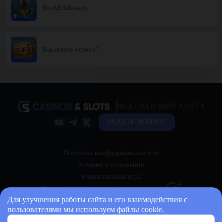
RioAff Affiliates
Как играть в слоты?
ВАШ ГИД В МИРЕ АЗАРТА
ЗАДАТЬ ВОПРОС
Политика конфиденциальности
Условия и положения
Ответственная игра
Для улучшения работы сайта и его взаимодействия с
пользователями мы используем файлы cookie.
© 2026 casinos-and-slots.bet Все права защищены.