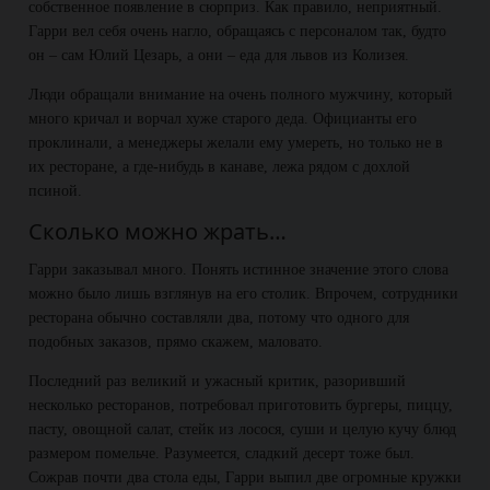
собственное появление в сюрприз. Как правило, неприятный.
Гарри вел себя очень нагло, обращаясь с персоналом так, будто
он – сам Юлий Цезарь, а они – еда для львов из Колизея.
Люди обращали внимание на очень полного мужчину, который
много кричал и ворчал хуже старого деда. Официанты его
проклинали, а менеджеры желали ему умереть, но только не в
их ресторане, а где-нибудь в канаве, лежа рядом с дохлой
псиной.
Сколько можно жрать…
Гарри заказывал много. Понять истинное значение этого слова
можно было лишь взглянув на его столик. Впрочем, сотрудники
ресторана обычно составляли два, потому что одного для
подобных заказов, прямо скажем, маловато.
Последний раз великий и ужасный критик, разоривший
несколько ресторанов, потребовал приготовить бургеры, пиццу,
пасту, овощной салат, стейк из лосося, суши и целую кучу блюд
размером помельче. Разумеется, сладкий десерт тоже был.
Сожрав почти два стола еды, Гарри выпил две огромные кружки