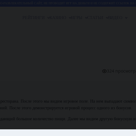
-РАЗВЛЕКАТЕЛЬНЫЙ САЙТ, НЕ ПРОВОДИТ ИГР НА ДЕНЬГИ И НЕ СОДЕРЖИТ ССЫЛОК НА 
РЕЙТИНГИ
КАЗИНО
ИГРЫ
СТАТЬИ
ВИДЕО
324 просмотр
е ресторана. После этого мы видим игровое поле. На нем выпадают симво
ний. После этого демонстрируется игровой процесс одного из бонусов.
оедающий большое количество пищи. Далее мы видим другую бонусную иг