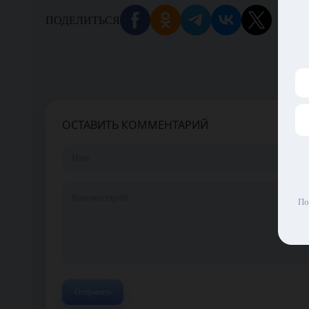
ПОДЕЛИТЬСЯ
ОСТАВИТЬ КОММЕНТАРИЙ
По