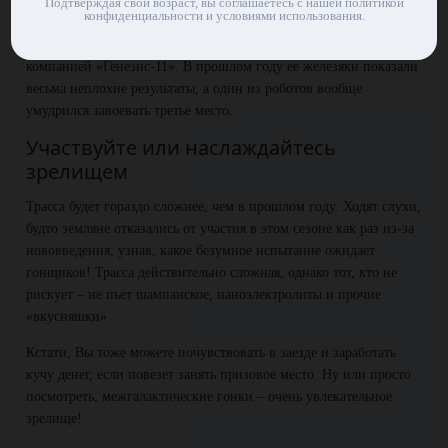
В этот раз землян не будет – прямо-таки какое-то уникальное
Подтверждая свой возраст, вы соглашаетесь с нашей политикой
конфиденциальности и условиями использования.
событие! Зато всех остальных хоть отбавляй. Среди гонщиков
полно инопланетян и несколько андроидов, разработанный
компанией «Генезис-11». В прошлом году ее железяки показали
весьма неплохие результаты, а один из роботов вообще
умудрился завоевать третье место.
Участвуйте или наслаждайтесь
зрелищем
Трасса будет гораздо сложнее, чем в прошлом году. Ходят слухи,
будто земляне отказались от участия в этом сезоне как раз из-за
нововведения, узнав, какое безумное испытание ожидает
гонщиков! Трасса действительно сложная, однако тот, кто не
рискует – не пьет шампанское, наноэлектролиты и прочие
«вкусняшки».
Кстати, Вы тоже можете почувствовать в заезде и заработать
кучу денег, если повезет занять призовое место. Ну или просто
посмотреть, межгалактические гонки – очень увлекательное
зрелище!