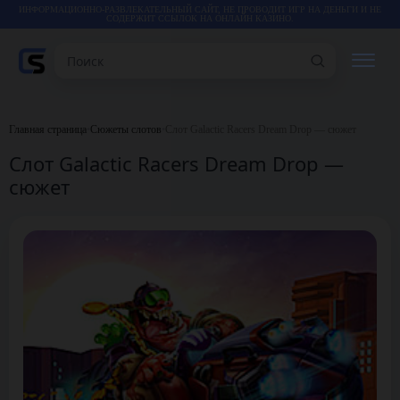
ИНФОРМАЦИОННО-РАЗВЛЕКАТЕЛЬНЫЙ САЙТ, НЕ ПРОВОДИТ ИГР НА ДЕНЬГИ И НЕ
СОДЕРЖИТ ССЫЛОК НА ОНЛАЙН КАЗИНО.
Поиск
РЕЙТИНГИ
Главная страница
•
Сюжеты слотов
•
Слот Galactic Racers Dream Drop — сюжет
Слот Galactic Racers Dream Drop —
КАЗИНО
сюжет
ИГРЫ
СТАТЬИ
ВИДЕО