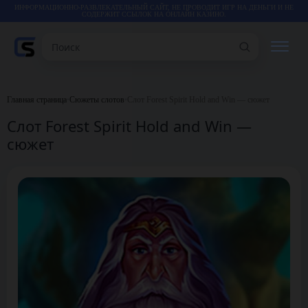
ИНФОРМАЦИОННО-РАЗВЛЕКАТЕЛЬНЫЙ САЙТ, НЕ ПРОВОДИТ ИГР НА ДЕНЬГИ И НЕ
СОДЕРЖИТ ССЫЛОК НА ОНЛАЙН КАЗИНО.
Поиск
РЕЙТИНГИ
Главная страница
•
Сюжеты слотов
•
Слот Forest Spirit Hold and Win — сюжет
Слот Forest Spirit Hold and Win —
КАЗИНО
сюжет
ИГРЫ
СТАТЬИ
ВИДЕО