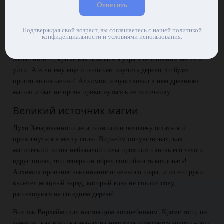
Ответить
Правда, нет худа без добра: ему удалось найти волшебное
дерево, которое охраняли духи, представшие перед ним в виде
медведя, волка и ворона.
Подтверждая свой возраст, вы соглашаетесь с нашей политикой
конфиденциальности и условиями использования.
Стражи спросили, что чужаку нужно в месте силы? Вирхейм не
желал ничего, кроме как дождаться утра в безопасном месте и
уйти. А если ему еще и позволят изучить дерево, то будет
просто великолепно! Алхимик почувствовал в нем древнюю
магию и был не прочь прикоснуться к ее источнику.
Великий источник магии
Духи Зачарованного леса позволили человеку остаться и
прикоснуться к месту силы. Вирхейм почувствовал, как
магический поток небывалой силы проходит сквозь его тело и
вдруг понял, что теперь он обрел способность колдовать!
Алхимик произнес заклинание огненного шара, и из его руки
вылетел мощный заряд, который едва не спалил сову,
рассевшуюся на соседнем дереве!
Вот так Вирхейм стал настоящим волшебником. Кроме того, он
заметил, как в его карманах из неоткуда появляется золото – это