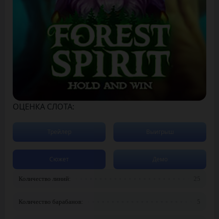
ОЦЕНКА СЛОТА:
Трейлер
Выигрыш
Сюжет
Демо
Количество линий:
25
Количество барабанов:
5