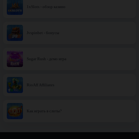
1xSlots - обзор казино
Jvspinbet - бонусы
Sugar Rush - демо игра
RioAff Affiliates
Как играть в слоты?