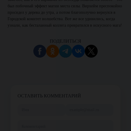
был побочный эффект магии места силы. Вирхейм преспокойно
просидел у дерева до утра, а потом благополучно вернулся в
Городской комитет волшебства. Вот же все удивились, когда
узнали, как бесталанный коллега превратился в искусного мага!
ПОДЕЛИТЬСЯ
ОСТАВИТЬ КОММЕНТАРИЙ