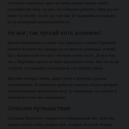
случались «проколы» даже во время демонстрации своих
способностей тому, на кого он собирался работать. Пару раз его
взяли на службу, но ни где горе-маг не задерживался надолго
из-за вопиющей некомпетентности.
Не маг, так пускай хоть алхимик!
Ценой невероятных усилий отец пристроил сына в Городской
комитет волшебства, правда, на должность алхимика, потому
как с колдовством его дела обстояли очень плохо. Дело в том,
что у Вирхейма просто не было магической силы. Как бы он ни
старался, все выходило наперекосяк или вообще никак.
Вирхейм собирал травы, варил зелья и проводил разные
эксперименты. В свободное время он пытался создать артефакт,
притягивающий магическую силу. К сожалению, его успехи в
этом были более чем скромными.
Опасное путешествие
Однажды Вирхейма отправили в Зачарованный лес, поручив
набрать целую сумку редких трав, которые не росли больше