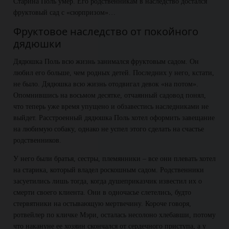
Старина Поль умер. Его родственникам в наследство достался
фруктовый сад с «сюрпризом»…
Фруктовое наследство от покойного
дядюшки
Дядюшка Поль всю жизнь занимался фруктовым садом. Он
любил его больше, чем родных детей. Последних у него, кстати,
не было. Дядюшка всю жизнь отодвигал девок «на потом».
Опомнившись на восьмом десятке, отчаянный садовод понял,
что теперь уже время упущено и обзавестись наследниками не
выйдет. Расстроенный дядюшка Поль хотел оформить завещание
на любимую собаку, однако не успел этого сделать на счастье
родственников.
У него были братья, сестры, племянники – все они плевать хотел
на старика, который владел роскошным садом. Родственники
засуетились лишь тогда, когда душеприказчик известил их о
смерти своего клиента. Они в одночасье слетелись, будто
стервятники на остывающую мертвечину. Короче говоря,
ротвейлер по кличке Мэри, осталась несолоно хлебавши, потому
что накануне ее хозяин скончался от сердечного приступа, а у