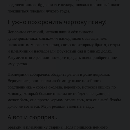
родственничков, будь они все нелады, появился законный шанс
поживиться плодами чужого труда.
Нужно похоронить чертову псину!
Чопорный стряпчий, исполнявший обязанности
душеприказчика, ознакомил наследников с завещанием,
написанным много лет назад, согласно которому братья, сестры
и племянники наследовали фруктовый сад в равных долях.
Разумеется, все решили поскорее продать новоприобретенное
имущество.
Наследники собирались обсудить детали в доме дядюшки.
Вернувшись, они нашли любимицу ныне покойного
родственника – собака околела, вероятно, истосковавшись по
хозяину, который больше никогда не пойдет с не гулять, а,
может быть, она просто кормом отравилась, кто ее знает! Чтобы
долго не возиться, Мэри решили закопать в саду.
А вот и сюрприз…
Братьям и племяннику старины Поля пришлось немного