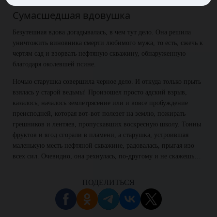
Сумасшедшая вдовушка
Безутешная вдова догадывалась, в чем тут дело. Она решила
уничтожить виновника смерти любимого мужа, то есть, сжечь к
чертям сад и взорвать нефтяную скважину, обнаруженную
благодаря околевшей псине.
Ночью старушка совершила черное дело. И откуда только прыть
взялась у старой ведьмы! Произошел просто адский взрыв,
казалось, началось землетрясение или и вовсе пробуждение
преисподней, которая вот-вот полезет на землю, пожирать
грешников и лентяев, пропускавших воскресную школу. Тонны
фруктов и ягод сгорали в пламени, а старушка, устроившая
маленькую месть нефтяной скважине, радовалась, прыгая изо
всех сил. Очевидно, она рехнулась, по-другому и не скажешь…
ПОДЕЛИТЬСЯ