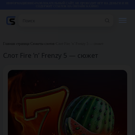
ИНФОРМАЦИОННО-РАЗВЛЕКАТЕЛЬНЫЙ САЙТ, НЕ ПРОВОДИТ ИГР НА ДЕНЬГИ И НЕ
СОДЕРЖИТ ССЫЛОК НА ОНЛАЙН КАЗИНО.
Поиск
РЕЙТИНГИ
Главная страница
•
Сюжеты слотов
•
Слот Fire ’n’ Frenzy 5 — сюжет
Слот Fire ’n’ Frenzy 5 — сюжет
КАЗИНО
ИГРЫ
СТАТЬИ
ВИДЕО