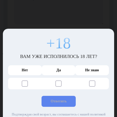
+18
Другие видео
ВАМ УЖЕ ИСПОЛНИЛОСЬ 18 ЛЕТ?
Нет
Да
Не знаю
Ответить
Подтверждая свой возраст, вы соглашаетесь с нашей политикой