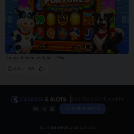
Farmyard Fortunes Spin 'n' Win
08 Авг
8
0
ВАШ ГИД В МИРЕ АЗАРТА
ЗАДАТЬ ВОПРОС
Политика конфиденциальности