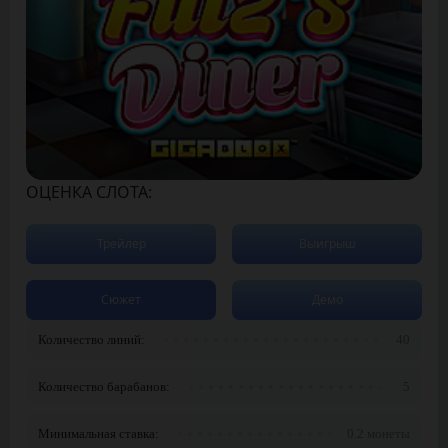
ОЦЕНКА СЛОТА:
Трейлер
Выигрыш
Сюжет
Демо
Количество линий:
40
Количество барабанов:
5
Минимальная ставка:
0.2 монеты