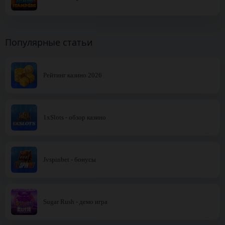
Популярные статьи
Рейтинг казино 2026
1xSlots - обзор казино
Jvspinbet - бонусы
Sugar Rush - демо игра