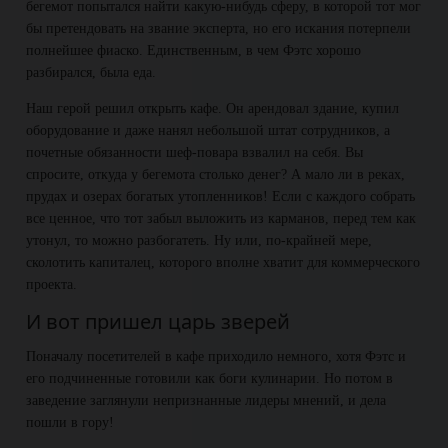
бегемот попытался найти какую-нибудь сферу, в которой тот мог
бы претендовать на звание эксперта, но его искания потерпели
полнейшее фиаско. Единственным, в чем Фэтс хорошо
разбирался, была еда.
Наш герой решил открыть кафе. Он арендовал здание, купил
оборудование и даже нанял небольшой штат сотрудников, а
почетные обязанности шеф-повара взвалил на себя. Вы
спросите, откуда у бегемота столько денег? А мало ли в реках,
прудах и озерах богатых утопленников! Если с каждого собрать
все ценное, что тот забыл выложить из карманов, перед тем как
утонул, то можно разбогатеть. Ну или, по-крайней мере,
сколотить капиталец, которого вполне хватит для коммерческого
проекта.
И вот пришел царь зверей
Поначалу посетителей в кафе приходило немного, хотя Фэтс и
его подчиненные готовили как боги кулинарии. Но потом в
заведение заглянули непризнанные лидеры мнений, и дела
пошли в гору!