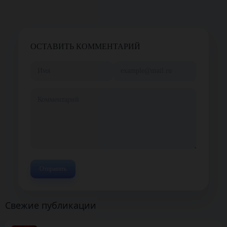
ОСТАВИТЬ КОММЕНТАРИЙ
Свежие публикации