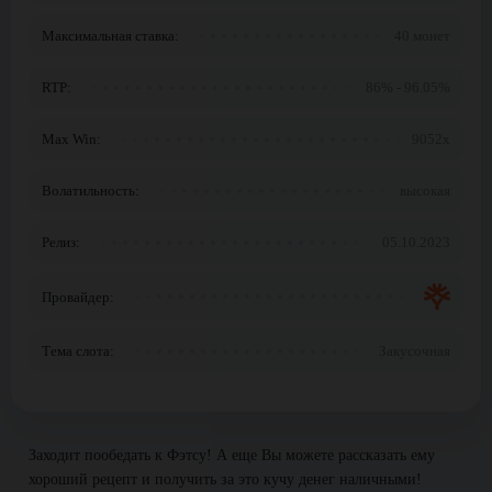
Максимальная ставка:
40 монет
RTP:
86% - 96.05%
Max Win:
9052x
Волатильность:
высокая
Релиз:
05.10.2023
Провайдер:
Тема слота:
Закусочная
Заходит пообедать к Фэтсу! А еще Вы можете рассказать ему
хороший рецепт и получить за это кучу денег наличными!