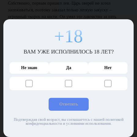
Собственно, первым пришел лев. Царь зверей не хотел
засиживаться, поэтому заказал только легкую закуску –
огромный окорок на кости. Он умял это лакомство за пять
минут. Облизнувшись, лев подарил кафе знатную отрыжку, а
+18
потом потребовал счет. Щедрые чаевые говорили о том, что
посетитель остался доволен.
Шимпанзе и лань
ВАМ УЖЕ ИСПОЛНИЛОСЬ 18 ЛЕТ?
Следующей в кафе заглянула обезьяна. Она заказала банановый
салат, которые принесли уже через минуту. Фэтс знал, какую еду
Не знаю
Да
Нет
предпочитают шимпанзе, поэтому запретил подручным
добавлять в блюдо что-то еще, кроме основного ингредиента.
Обезьяна осталась довольна. Она рассказала о кафе Фэтса
сородичам и написала лестный отзыв в своем блоге.
Потом в заведение зашла гламурная лань, которая хотела
Ответить
побаловать себя травой в собственном соку и легким коктейлем.
Ей тотчас принесли любимые лакомства. Лань съела траву,
Подтверждая свой возраст, вы соглашаетесь с нашей политикой
конфиденциальности и условиями использования.
выпила коктейль и пообещала рассказать сородичам об
отличном месте, в которое можно зайти перекусить.