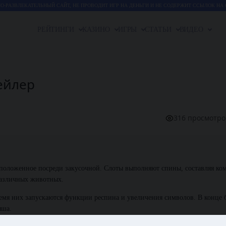
-РАЗВЛЕКАТЕЛЬНЫЙ САЙТ, НЕ ПРОВОДИТ ИГР НА ДЕНЬГИ И НЕ СОДЕРЖИТ ССЫЛОК НА 
РЕЙТИНГИ
КАЗИНО
ИГРЫ
СТАТЬИ
ВИДЕО
рейлер
316 просмотро
положенное посреди закусочной. Слоты выполняют спины, составляя ко
различных животных.
ремя них запускаются функции респина и увеличения символов. В конце
ыша.