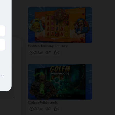
Golden Railway Journey
05 Авг
7
0
сти
Golem Wildwoods
05 Авг
7
0