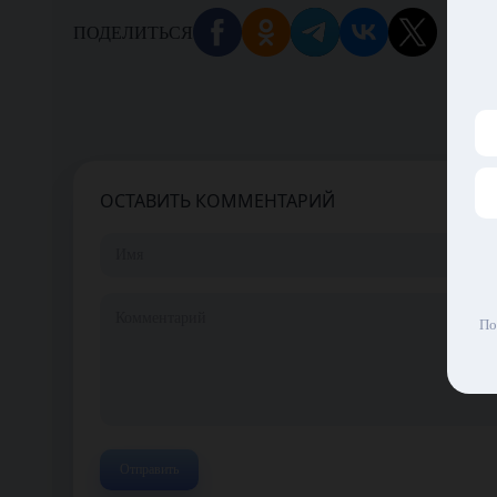
ПОДЕЛИТЬСЯ
ОСТАВИТЬ КОММЕНТАРИЙ
По