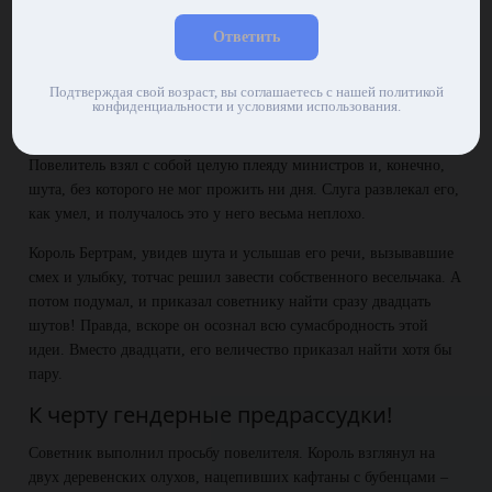
Тем не менее король все равно скучал. В конце концов, он
Ответить
объявил о награде для того, кто привнесет в серое беспросветное
существование радость и веселье.
Подтверждая свой возраст, вы соглашаетесь с нашей политикой
Два шута на одного короля
конфиденциальности и условиями использования.
Однажды в гости к королю Бертраму пожаловал северный сосед.
Повелитель взял с собой целую плеяду министров и, конечно,
шута, без которого не мог прожить ни дня. Слуга развлекал его,
как умел, и получалось это у него весьма неплохо.
Король Бертрам, увидев шута и услышав его речи, вызывавшие
смех и улыбку, тотчас решил завести собственного весельчака. А
потом подумал, и приказал советнику найти сразу двадцать
шутов! Правда, вскоре он осознал всю сумасбродность этой
идеи. Вместо двадцати, его величество приказал найти хотя бы
пару.
К черту гендерные предрассудки!
Советник выполнил просьбу повелителя. Король взглянул на
двух деревенских олухов, нацепивших кафтаны с бубенцами –