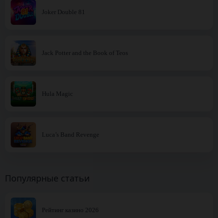
Joker Double 81
Jack Potter and the Book of Teos
Hula Magic
Luca’s Band Revenge
Популярные статьи
Рейтинг казино 2026