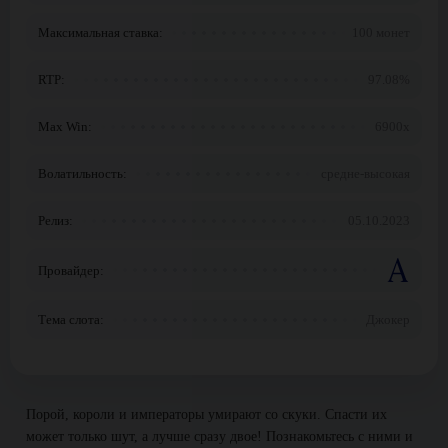
Максимальная ставка:
100 монет
RTP:
97.08%
Max Win:
6900x
Волатильность:
средне-высокая
Релиз:
05.10.2023
Провайдер:
Тема слота:
Джокер
Порой, короли и императоры умирают со скуки. Спасти их
может только шут, а лучше сразу двое! Познакомьтесь с ними и