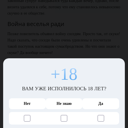
законный супруг наведывался туда каждый вечер, однако, после
визита удалялся к себе, потому что ему становилось невыносимо
скучно в ее обществе.
Война веселья ради
Позже повелитель объявил войну соседям. Просто так, от скуки!
Надо сказать, что соседи были очень удивлены и посчитали
такой поступок настоящим сумасбродством. Но что они знают о
скуке? Да вообще ничего!
Кстати, войну удалось выиграть, и король Бертрам прославился,
+18
как талантливый полководец. Второй раз проворачивать такой
фокус он не рискнул, понимая, что тут дело вовсе не в его
таланте, а скорее в воле богов.
ВАМ УЖЕ ИСПОЛНИЛОСЬ 18 ЛЕТ?
Принц родился!
Завершив военную компанию, повелитель обзавелся
Нет
Не знаю
Да
наследником. Иногда юный отпрыск радовал отца своими
успехами или огорчал неудачами и даже немного вытащил его
из депрессии, в которую перешла хроническая меланхолия.