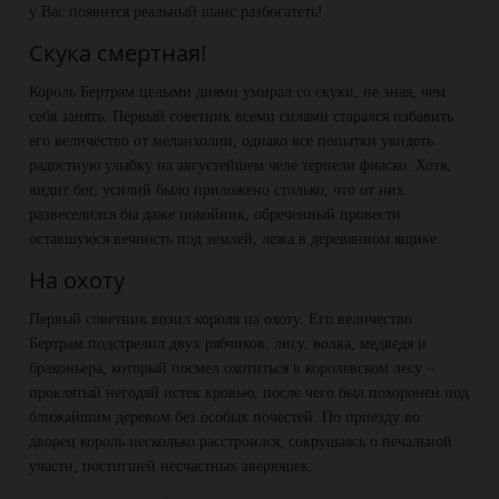
у Вас появится реальный шанс разбогатеть!
Скука смертная!
Король Бертрам целыми днями умирал со скуки, не зная, чем
себя занять. Первый советник всеми силами старался избавить
его величество от меланхолии, однако все попытки увидеть
радостную улыбку на августейшем челе терпели фиаско. Хотя,
видит бог, усилий было приложено столько, что от них
развеселился бы даже покойник, обреченный провести
оставшуюся вечность под землей, лежа в деревянном ящике…
На охоту
Первый советник возил короля на охоту. Его величество
Бертрам подстрелил двух рябчиков, лису, волка, медведя и
браконьера, который посмел охотиться в королевском лесу –
проклятый негодяй истек кровью, после чего был похоронен под
ближайшим деревом без особых почестей. По приезду во
дворец король несколько расстроился, сокрушаясь о печальной
участи, постигшей несчастных зверюшек.