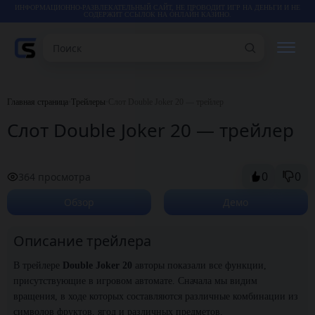
ИНФОРМАЦИОННО-РАЗВЛЕКАТЕЛЬНЫЙ САЙТ, НЕ ПРОВОДИТ ИГР НА ДЕНЬГИ И НЕ
СОДЕРЖИТ ССЫЛОК НА ОНЛАЙН КАЗИНО.
Поиск
РЕЙТИНГИ
Главная страница
•
Трейлеры
•
Слот Double Joker 20 — трейлер
Слот Double Joker 20 — трейлер
КАЗИНО
0
0
364 просмотра
ИГРЫ
Обзор
Демо
СТАТЬИ
Описание трейлера
ВИДЕО
В трейлере
Double Joker 20
авторы показали все функции,
присутствующие в игровом автомате. Сначала мы видим
вращения, в ходе которых составляются различные комбинации из
символов фруктов, ягод и различных предметов.