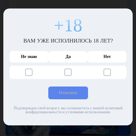
+18
ВАМ УЖЕ ИСПОЛНИЛОСЬ 18 ЛЕТ?
Другие видео
Не знаю
Да
Нет
Ответить
Подтверждая свой возраст, вы соглашаетесь с нашей политикой
конфиденциальности и условиями использования.