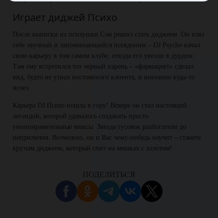
Играет диджей Психо
После выписки из психушки Сэм решил стать диджеем. Он взял
себе звучный и запоминающийся псевдоним – DJ Psycho начал
свою карьеру в том самом клубе, откуда его увезли в дурдом.
Там ему встретился тот черный парень – «фармацевт» сделал
вид, будто не узнал постоянного клиента, и внезапно куда-то
исчез.
Карьера DJ Психо пошла в гору! Вскоре он стал настоящей
легендой, которой удавалось создавать просто
умопомрачительные миксы. Звезда тусовок разбогатели до
неприличия. Возможно, он и Вас чему-нибудь научит – станете
крутым диджеем, который спит на мешках с золотом!
ПОДЕЛИТЬСЯ