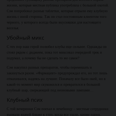
жизни, которые местная публика употребляла с большой охотой.
Сэм попробовал разные таблетки, которые отрыли ему клубную
жизнь с иной стороны. Так он стал постоянным клиентом того
черного, у которого всегда были вкусняшки для настоящего
веселья.
Убойный микс
С тех пор наш герой полюбил клубы еще сильнее. Однажды он
стоял рядом с диджеем, пока тот миксовал очередной трек и
подумал, а почему бы не сделать то же самое?
Сэм накупил разных препаратов, чтобы перемешать и
закинуться разом. «Фармацевт» предупреждал его, но тот лишь
отмахивался, надеясь на лучшее. Поначалу все было окей, но в
какой-то момент мир скукожился и превратился в большой
клубный шар, сверкающий под неоновыми лампами…
Клубный псих
С той вечеринки Сэм поехал в лечебницу – местные сотрудники
вызвали врачей ближе к утру, когда все ушли, кроме парня,