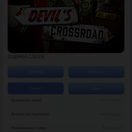
ОЦЕНКА СЛОТА:
Трейлер
Выигрыш
Сюжет
Демо
Количество линий:
отсутствуют
Количество барабанов:
отсутствуют
Минимальная ставка:
0.2 монеты