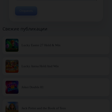
Свежие публикации
Lucky Easter 27 Hold & Win
Lucky Arena Hold And Win
Joker Double 81
Jack Potter and the Book of Teos