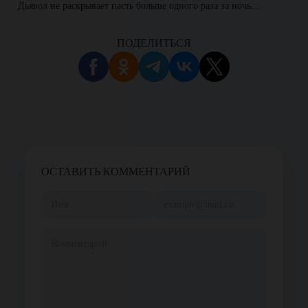
Дьявол не раскрывает пасть больше одного раза за ночь…
ПОДЕЛИТЬСЯ
ОСТАВИТЬ КОММЕНТАРИЙ