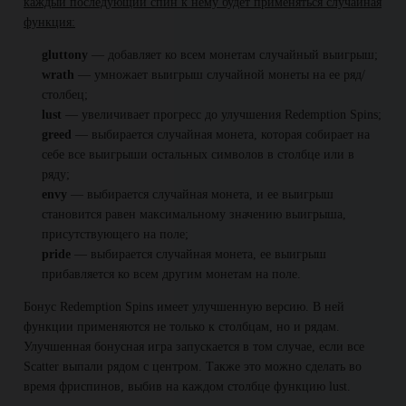
каждый последующий спин к нему будет применяться случайная
функция:
gluttony
— добавляет ко всем монетам случайный выигрыш;
wrath
— умножает выигрыш случайной монеты на ее ряд/
столбец;
lust
— увеличивает прогресс до улучшения Redemption Spins;
greed
— выбирается случайная монета, которая собирает на
себе все выигрыши остальных символов в столбце или в
ряду;
envy
— выбирается случайная монета, и ее выигрыш
становится равен максимальному значению выигрыша,
присутствующего на поле;
pride
— выбирается случайная монета, ее выигрыш
прибавляется ко всем другим монетам на поле.
Бонус Redemption Spins имеет улучшенную версию. В ней
функции применяются не только к столбцам, но и рядам.
Улучшенная бонусная игра запускается в том случае, если все
Scatter выпали рядом с центром. Также это можно сделать во
время фриспинов, выбив на каждом столбце функцию lust.