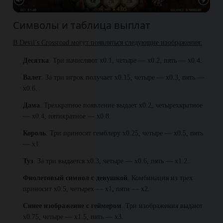
Символы и таблица выплат
В Devil’s Crossroad могут появляться следующие изображения:
Десятка
. Три начисляют x0.1, четыре — x0.2, пять — x0.4.
Валет
. За три игрок получает x0.15, четыре — x0.3, пять —
x0.6.
Дама
. Трехкратное появление выдает x0.2, четырехкратное
— x0.4, пятикратное — x0.8.
Король
. Три приносят гемблеру x0.25, четыре — x0.5, пять
— x1.
Туз
. За три выдается x0.3, четыре — x0.6, пять — x1.2.
Фиолетовый символ с девушкой
. Комбинация из трех
приносит x0.5, четырех — x1, пяти — x2.
Синее изображение с геймером
. Три изображения выдают
x0.75, четыре — x1.5, пять — x3.