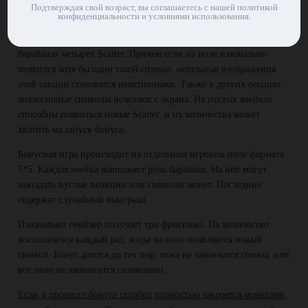
Подтверждая свой возраст, вы соглашаетесь с нашей политикой
комбинация, выигрыш умножится на это значение.
конфиденциальности и условиями использования.
Бонусная игра Redemption Spins запускается при выпадении на
барабанах четырех Scatter. Причем если на поле изначально
появился хотя бы один такой символ, остальные изображения
этой секции становятся неактивными. Также в других секциях
аналогичные символы исчезают с экрана. На пустых ячейках
способны появиться новые Scatter, и их количества может
хватить на запуск бонуса.
Бонусная игра происходит на отдельном игровом поле формата
5*5. Каждая ячейка выполняет роль барабана. На ней могут
выпадать пустые позиции или символы монет. Последние
содержат случайный выигрыш.
Изначально гемблер получает три фриспина. Их количество
восполняется каждый раз, когда на поле появляется новый
символ. Бонус длится до тех пор, пока не закончатся спины, или
все поле не заполнится символами.
Если в процессе бонуса столбец полностью закроется монетами,