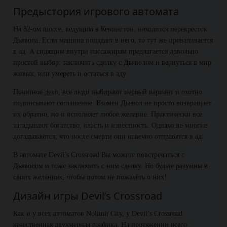
Предыстория игрового автомата
На 82-ом шоссе, ведущим в Кенингтон, находится перекресток
Дьявола. Если машина попадает в него, то тут же проваливается
в ад. А сидящим внутри пассажирам предлагается довольно
простой выбор: заключить сделку с Дьяволом и вернуться в мир
живых, или умереть и остаться в аду.
Понятное дело, все люди выбирают первый вариант и охотно
подписывают соглашение. Взамен Дьявол не просто возвращает
их обратно, но и исполняет любое желание. Практически все
загадывают богатство, власть и известность. Однако не многие
догадываются, что после смерти они навечно отправятся в ад.
В автомате Devil’s Crossroad Вы можете повстречаться с
Дьяволом и тоже заключить с ним сделку. Но будьте разумны в
своих желаниях, чтобы потом не пожалеть о них!
Дизайн игры Devil’s Crossroad
Как и у всех автоматов Nolimit City, у Devil’s Crossroad
качественная двухмерная графика. На протяжении всего