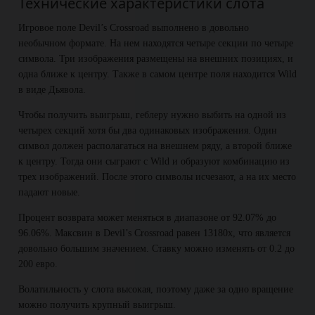
Технические характеристики слота
Игровое поле Devil’s Crossroad выполнено в довольно
необычном формате. На нем находятся четыре секции по четыре
символа. Три изображения размещены на внешних позициях, и
одна ближе к центру. Также в самом центре поля находится Wild
в виде Дьявола.
Чтобы получить выигрыш, геблеру нужно выбить на одной из
четырех секций хотя бы два одинаковых изображения. Один
символ должен располагаться на внешнем ряду, а второй ближе
к центру. Тогда они сыграют с Wild и образуют комбинацию из
трех изображений. После этого символы исчезают, а на их место
падают новые.
Процент возврата может меняться в диапазоне от 92.07% до
96.06%. Максвин в Devil’s Crossroad равен 13180x, что является
довольно большим значением. Ставку можно изменять от 0.2 до
200 евро.
Волатильность у слота высокая, поэтому даже за одно вращение
можно получить крупный выигрыш.