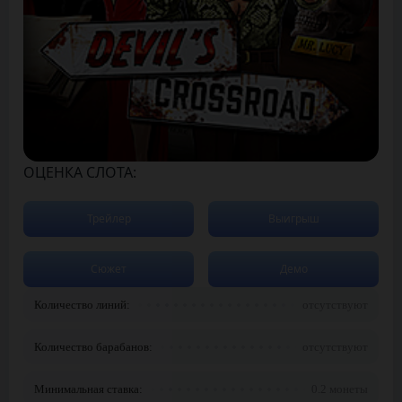
ОЦЕНКА СЛОТА:
Трейлер
Выигрыш
Сюжет
Демо
Количество линий:
отсутствуют
Количество барабанов:
отсутствуют
Минимальная ставка:
0.2 монеты