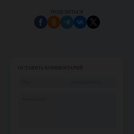
ПОДЕЛИТЬСЯ
ОСТАВИТЬ КОММЕНТАРИЙ