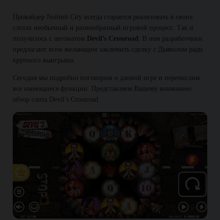
Провайдер Nolimit City всегда старается реализовать в своих
слотах необычный и разнообразный игровой процесс. Так и
получилось с автоматом
Devil’s Crossroad
. В нем разработчики
предлагают всем желающим заключить сделку с Дьяволом ради
крупного выигрыша.
Сегодня мы подробно поговорим о данной игре и перечислим
все имеющиеся функции. Представляем Вашему вниманию
обзор слота Devil’s Crossroad.