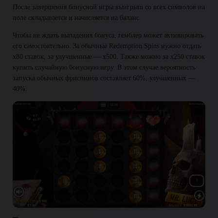
После завершения бонусной игры выигрыш со всех символов на
поле складывается и начисляется на баланс.
Чтобы не ждать выпадения бонуса, гемблер может активировать
его самостоятельно. За обычные Redemption Spins нужно отдать
x80 ставок, за улучшенные — x500. Также можно за x250 ставок
купить случайную бонусную игру. В этом случае вероятность
запуска обычных фриспинов составляет 60%, улучшенных —
40%.