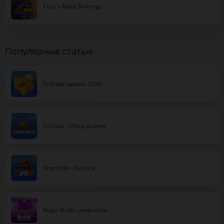
Luca’s Band Revenge
Популярные статьи
Рейтинг казино 2026
1xSlots - обзор казино
Jvspinbet - бонусы
Sugar Rush - демо игра