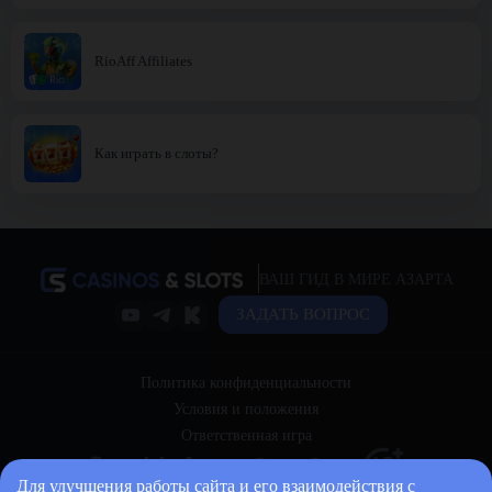
RioAff Affiliates
Как играть в слоты?
ВАШ ГИД В МИРЕ АЗАРТА
ЗАДАТЬ ВОПРОС
Политика конфиденциальности
Условия и положения
Ответственная игра
Для улучшения работы сайта и его взаимодействия с