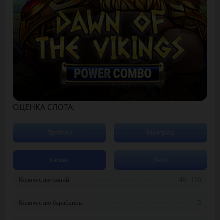
ОЦЕНКА СЛОТА:
Трейлер
Выигрыш
Сюжет
Демо
Количество линий:
40 - 100
Количество барабанов:
5