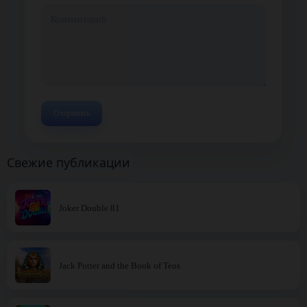
Свежие публикации
Joker Double 81
Jack Potter and the Book of Teos