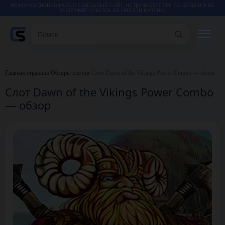
ИНФОРМАЦИОННО-РАЗВЛЕКАТЕЛЬНЫЙ САЙТ, НЕ ПРОВОДИТ ИГР НА ДЕНЬГИ И НЕ
СОДЕРЖИТ ССЫЛОК НА ОНЛАЙН КАЗИНО.
Поиск
РЕЙТИНГИ
Главная страница
•
Обзоры слотов
•
Слот Dawn of the Vikings Power Combo — обзор
Слот Dawn of the Vikings Power Combo
КАЗИНО
— обзор
ИГРЫ
СТАТЬИ
ВИДЕО