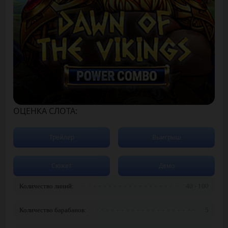
ОЦЕНКА СЛОТА:
Трейлер
Выигрыш
Сюжет
Демо
Количество линий:
40 - 100
Количество барабанов:
5