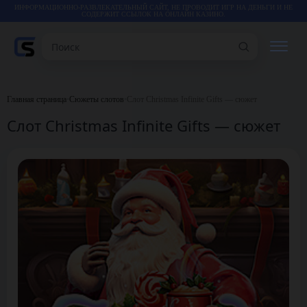
ИНФОРМАЦИОННО-РАЗВЛЕКАТЕЛЬНЫЙ САЙТ, НЕ ПРОВОДИТ ИГР НА ДЕНЬГИ И НЕ
СОДЕРЖИТ ССЫЛОК НА ОНЛАЙН КАЗИНО.
Поиск
РЕЙТИНГИ
Главная страница
•
Сюжеты слотов
•
Слот Christmas Infinite Gifts — сюжет
Слот Christmas Infinite Gifts — сюжет
КАЗИНО
ИГРЫ
СТАТЬИ
ВИДЕО