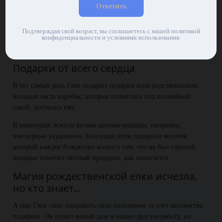
Ответить
Вскоре в доме Глена ни осталось ни одной свободной комнаты –
даже подвал был набит подарками до самого верха! Впервые за
Подтверждая свой возраст, вы соглашаетесь с нашей политикой
конфиденциальности и условиями использования.
много лет хозяин волшебной елки почувствовал праздничную
атмосферу Рождества.
Подарки от всего сердца
В тот самый день Глен подарил подарки всем родственникам.
Большая часть коробок, которые появились под волшебной
елкой, досталась ему.
В некоторых лежали весьма ценные вещицы, например,
ювелирные украшения. Благодаря этим подаркам человек,
который каждое Рождество жалел о том, что не был сиротой,
впервые отметил светлый праздник, как полагается.
Магия рождественской елки исчезла,
но кто знает…
А еще Глен смог поправить свое положение за счет множества
подарков. Он купил новый дом и нашел другую работу, на