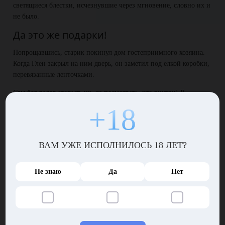
светящиеся блестки, исчезнувшие через мгновение, словно их и
не было.
Да это же подарки!
Попрощавшись, старик покинул дом гостеприимного хозяина.
Когда Глен закрыл на ним дверь, он заметил под елкой коробки,
перевязанные ленточками.
Сам бог велел открыть их, да посмотреть, что внутри! В
коробках лежали всевозможные вещицы, которые вполне
+18
сгодятся в качестве рождественских подарков.
Глен отнес коробки в комнату. Вернувшись, он снова увидел
под елкой подарки. Они тотчас «переехали» к тем же коробкам.
ВАМ УЖЕ ИСПОЛНИЛОСЬ 18 ЛЕТ?
А когда Глен вернулся в комнату, под елкой опять лежали
подарки…
Не знаю
Да
Нет
Счастливое Рождество
Коробки не заканчивались. Хозяин дома бегал туда-сюда,
перетаскивая подарки, и каждый раз под елкой появлялись
новые.