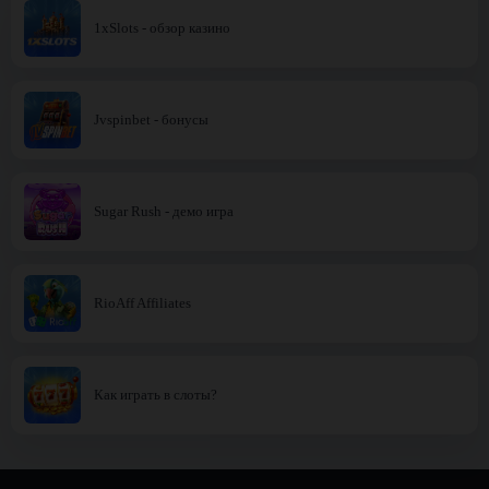
1xSlots - обзор казино
Jvspinbet - бонусы
Sugar Rush - демо игра
RioAff Affiliates
Как играть в слоты?