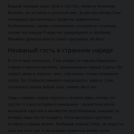
Бедный заемщик сидел дома и грустил, пялясь в телевизор.
Конечно, он не попал в долговую яму. За два-три месяца Глен
планировал рассчитаться с кредитом сравнительно
безболезненно, однако сложившаяся ситуация его угнетала,
потому что каждое Рождество превращалось в проблему.
Никакого удовольствия от такого праздника, ей-богу…
Незваный гость в странном наряде
И тут в окно постучали. Глен увидел за стеклом бородатого
старика в красном костюме, напоминавшем одежду Санты. Он
открыл дверь и спросил, чего, собственно, нужно незваному
гостю. Тот попросил немного передохнуть с дороги. Глен
согласился сделать доброе дело, почему бы и нет…
Сидя у камина, старик спросил у хозяина дома, почему тот
грустит и узнал историю о начальнике – редкостном козле,
маленькой зарплате и множестве родственников, каждому из
которых надо что-то подарить. Гость выслушал грустную
историю о правде жизни. Пообещав помочь Глену, он подул на
елку изо всех сил, и на зеленых пушистых ветвях осели