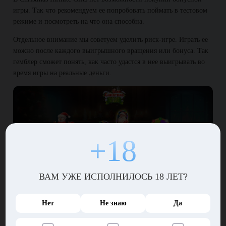
игры. Так что рекомендуем ее попробовать поймать в тестовом
режиме и посмотреть на что она способна.
Отдельное внимание мы советуем уделить риск-игре. Играть ее
можно после каждого выигрышного вращения или бонуса. Так
гемблер сможет понять, как часто удастся в нее выигрывать во
время игры на реальные деньги.
+18
ВАМ УЖЕ ИСПОЛНИЛОСЬ 18 ЛЕТ?
Нет
Не знаю
Да
Слот Christmas Infinite Gifts игра на
деньги