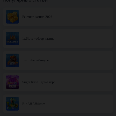
Рейтинг казино 2026
1xSlots - обзор казино
Jvspinbet - бонусы
Sugar Rush - демо игра
RioAff Affiliates