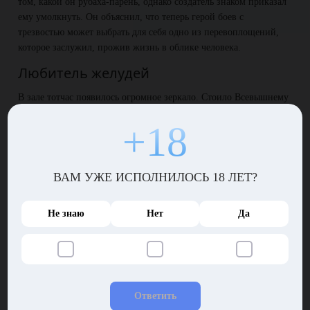
том, какой он рубаха-парень, однако создатель знаком приказал
ему умолкнуть. Он объяснил, что теперь герой боев с
трезвостью может выбрать для себя одно из перевоплощений,
которое заслужил, прожив жизнь в облике человека.
Любитель желудей
В зале тотчас появилось огромное зеркало. Стоило Всевышнему
подуть, и на его поверхности замелькали картинки. Бог
+18
предложил Генри посмотреть на возможные варианты
перевоплощения, из которых тому следовало выбрать наиболее
приглянувшийся.
ВАМ УЖЕ ИСПОЛНИЛОСЬ 18 ЛЕТ?
На поверхности зеркала появился скотный двор. Посреди гусей,
уток, куриц, овец и прочих братьев наших меньших разгуливал
огромный поросенок, извалявшийся в грязи и навозе. Он
Не знаю
Нет
Да
добродушно похрюкивал, вертя по мордой по сторонам в
надежду отыскать что-нибудь съестное.
Обезьянка и козлище
Потом зеркало на мгновение померкло, будто телевизор, на
Ответить
котором переключили канал, и снова «включилось». На этот раз