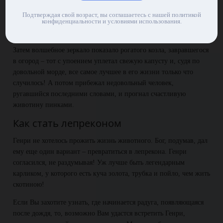
оно показало Генри зоопарк и вольер с шимпанзе – обезьяны
Подтверждая свой возраст, вы соглашаетесь с нашей политикой
ели бананы, искали блох у сородичей, дрались, гримасничали, в
конфиденциальности и условиями использования.
общем, жили полноценной жизнью.
Затем волшебное зеркало показало рогатого козла, завравшегося
в огород – тот с упоением уплетал свежую капусту и, судя по
довольной морде, все самое лучшее в его жизни только что
случилось! А потом прибежал недовольный человек,
ругавшийся последними словами, и прогнал счастливую
животину пинками.
Как стать лепреконом
Генри не хотелось прожить жизнь животного. Бог, подумав, дал
ему еще один вариант – превратиться в лепрекона. Генри
согласился, не раздумывая! Уж лучше быть легендарным
карликом, у которого есть куча золота, трубка и пойло, чем жить
скотиною!
Если Вы захотите узнать, где начинается радуга, появляющаяся
после дождя, то, возможно Вам удастся встретить Генри,