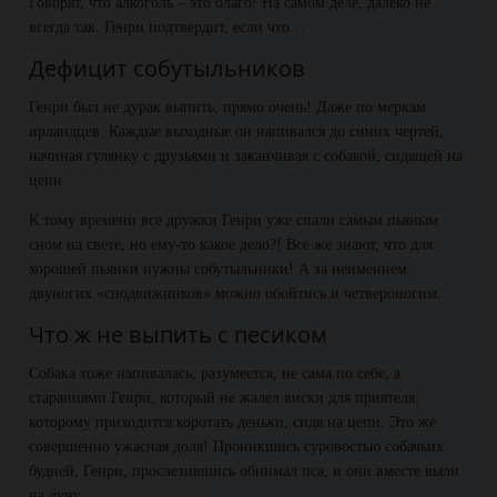
Говорят, что алкоголь – это благо! На самом деле, далеко не
всегда так. Генри подтвердит, если что…
Дефицит собутыльников
Генри был не дурак выпить, прямо очень! Даже по меркам
ирландцев. Каждые выходные он напивался до синих чертей,
начиная гулянку с друзьями и заканчивая с собакой, сидящей на
цепи.
К тому времени все дружки Генри уже спали самым пьяным
сном на свете, но ему-то какое дело?! Все же знают, что для
хорошей пьянки нужны собутыльники! А за неимением
двуногих «сподвижников» можно обойтись и четвероногим.
Что ж не выпить с песиком
Собака тоже напивалась, разумеется, не сама по себе, а
стараниями Генри, который не жалел виски для приятеля,
которому приходится коротать деньки, сидя на цепи. Это же
совершенно ужасная доля! Проникшись суровостью собачьих
будней, Генри, прослезившись обнимал пса, и они вместе выли
на луну.