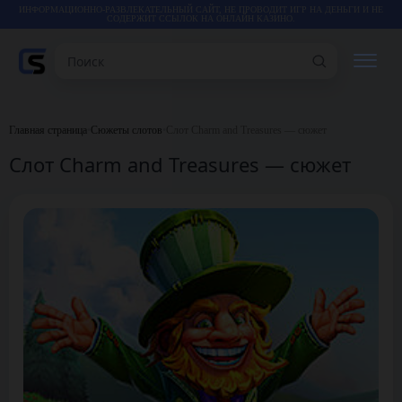
ИНФОРМАЦИОННО-РАЗВЛЕКАТЕЛЬНЫЙ САЙТ, НЕ ПРОВОДИТ ИГР НА ДЕНЬГИ И НЕ
СОДЕРЖИТ ССЫЛОК НА ОНЛАЙН КАЗИНО.
Поиск
РЕЙТИНГИ
Главная страница
•
Сюжеты слотов
•
Слот Charm and Treasures — сюжет
Слот Charm and Treasures — сюжет
КАЗИНО
ИГРЫ
СТАТЬИ
ВИДЕО