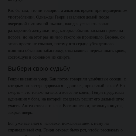
Кто бы там, что ни говорил, а алкоголь вреден при неумеренном
употреблении. Однажды Генри завалился домой после
очередной пятничной пьянки, ожидая услышать вопли
разъяренной женушки, под которые обычно засыпал прямо на
пороге, но на этот раз ничего такого не произошло. Вернее, он
этого просто не слышал, потому что сердце убежденного
пьяницы объявило забастовку, отказавшись перекачивать кровь,
состоящую в основном из спирта.
Выбери свою судьбу
Генри внезапно умер. Как потом говорили улыбчивые соседи, с
которым он всегда здоровался – допился, проклятый алкаш! Но
смерть – это только начало, а вовсе не конец. Генри предстояла
аудиенция у бога, на которой создатель решит его дальнейшую
участь. Ангел отвел его в зал Всевышнего и, втолкнув внутрь,
закрыл дверь.
Бог уже все знал о человеке, пожаловавшем к нему на
справедливый суд. Генри открыл было рот, чтобы рассказать о