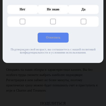
деньги
Нет
Не знаю
Да
Если Вы решили поиграть в Charms and Treasures на реальные
деньги, следует выбрать качественное казино. Данная игра
присутствует на многих площадках. Поэтому любой желающий
довольно быстро найдет сразу несколько сайтов, где слот есть в
библиотеке.
Ответить
А чтобы выбрать среди них действительно качественное казино,
следует посмотреть на
наш топ лучших
. В него мы добавили
Подтверждая свой возраст, вы соглашаетесь с нашей политикой
проверенные сайты. Все они предлагают множество бонусов,
конфиденциальности и условиями использования.
программы лояльности и различные акции. Также владельцы
регулярно обновляют список слотов, добавляя новинки.
Опираясь на наши обзоры и характеристики казино, Вы без
особого труда сможете выбрать наиболее подходящее.
Регистрация в нем займет не более минуты, поэтому
практически сразу можно будет пополнить счет и приступить к
игре в Charms and Treasures.
ПОДЕЛИТЬСЯ