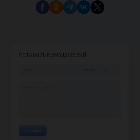
ОСТАВИТЬ КОММЕНТАРИЙ