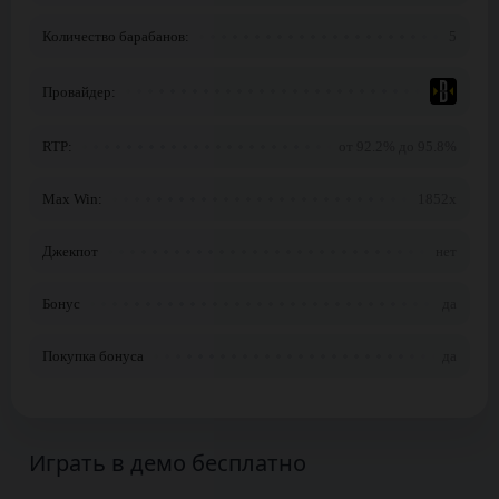
Количество барабанов:
5
Провайдер:
RTP:
от 92.2% до 95.8%
Max Win:
1852x
Джекпот
нет
Бонус
да
Покупка бонуса
да
Играть в демо бесплатно