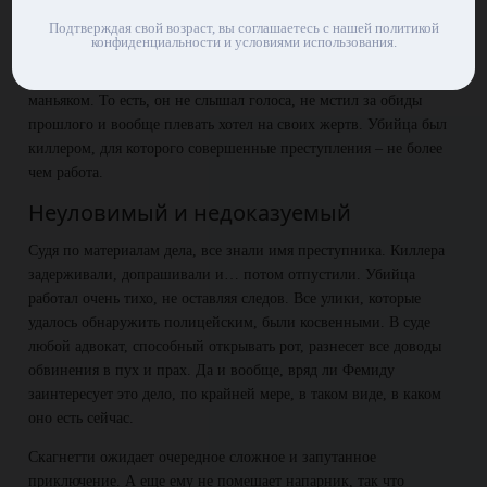
дело. Скагнетти лениво кивнул, и босс молча вышел. Они
Подтверждая свой возраст, вы соглашаетесь с нашей политикой
понимали друг друга без слов.
конфиденциальности и условиями использования.
На этот раз зависло дело серийного убийцы. Преступник не был
маньяком. То есть, он не слышал голоса, не мстил за обиды
прошлого и вообще плевать хотел на своих жертв. Убийца был
киллером, для которого совершенные преступления – не более
чем работа.
Неуловимый и недоказуемый
Судя по материалам дела, все знали имя преступника. Киллера
задерживали, допрашивали и… потом отпустили. Убийца
работал очень тихо, не оставляя следов. Все улики, которые
удалось обнаружить полицейским, были косвенными. В суде
любой адвокат, способный открывать рот, разнесет все доводы
обвинения в пух и прах. Да и вообще, вряд ли Фемиду
заинтересует это дело, по крайней мере, в таком виде, в каком
оно есть сейчас.
Скагнетти ожидает очередное сложное и запутанное
приключение. А еще ему не помешает напарник, так что