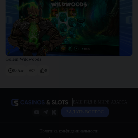
Golem Wildwoods
05 Авг
7
0
ВАШ ГИД В МИРЕ АЗАРТА
ЗАДАТЬ ВОПРОС
Политика конфиденциальности