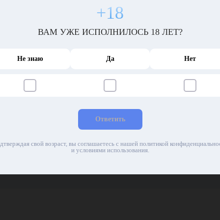
+18
ВАМ УЖЕ ИСПОЛНИЛОСЬ 18 ЛЕТ?
Не знаю
Да
Нет
Ответить
дтверждая свой возраст, вы соглашаетесь с нашей политикой конфиденциально
и условиями использования.