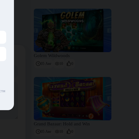
Golem Wildwoods
05 Авг
10
0
сти
Grand Bazaar: Hold and Win
05 Авг
10
0