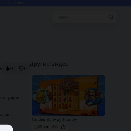
ОНЛАЙН КАЗИНО.
Поиск
Другие видео
0
0
в
фотография
игвин в
Golden Railway Journey
05 Авг
8
0