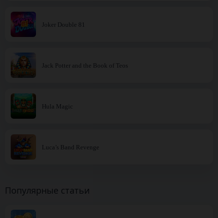
Joker Double 81
Jack Potter and the Book of Teos
Hula Magic
Luca’s Band Revenge
Популярные статьи