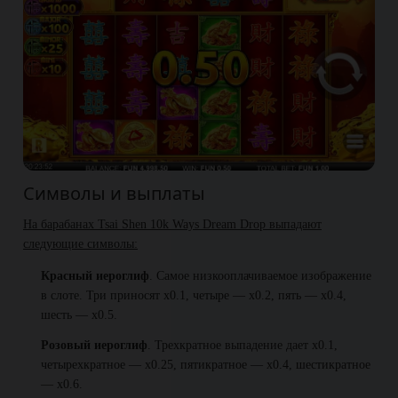
Символы и выплаты
На барабанах Tsai Shen 10k Ways Dream Drop выпадают
следующие символы:
Красный иероглиф
. Самое низкооплачиваемое изображение
в слоте. Три приносят x0.1, четыре — x0.2, пять — x0.4,
шесть — x0.5.
Розовый иероглиф
. Трехкратное выпадение дает x0.1,
четырехкратное — x0.25, пятикратное — x0.4, шестикратное
— x0.6.