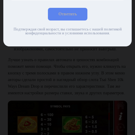
двукратном выпадении — x2. Комбинация из трех начисляет
x5, четырех — x10, пяти — x30, шести — x100.
Ответить
Scatter
. Изображен в виде фиолетовой жемчужины.
Запускает бонусную игру.
Подтверждая свой возраст, вы соглашаетесь с нашей политикой
конфиденциальности и условиями использования.
Wild
. Представлен в виде купца с чашкой золотых монет.
Выпадает только на верхнем ряду. Играет с другими
изображениями, самостоятельно не приносит выигрыш.
Лучше узнать о правилах автомата и ценностях комбинаций
поможет меню помощи. Чтобы открыть его, нужно кликнуть на
кнопку с тремя полосками в правом нижнем углу. В этом меню
авторы сделали простой и наглядный обзор слота Tsai Shen 10k
Ways Dream Drop и перечислили его характеристики. Там же
имеются настройки размера ставки, звука и других параметров.