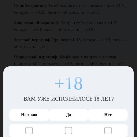
Синий иероглиф
. Комбинация из трех символов дает x0.15,
четырех — x0.25, пяти — x0.5, шести — x0.7.
Фиолетовый иероглиф
. За три гемблер получает x0.15,
четыре — x0.3, пять — x0.5, шесть — x0.9.
Зеленый иероглиф
. Три дают x0.15, четыре — x0.3, пять —
x0.6, шесть — x1.
Оранжевый иероглиф
. Комбинация из трех символов
приносит x0.2, четырех — x0.3, пяти — x0.6, шести — x1.2.
Золотая рыба
. Трехкратное появление начисляет x0.25,
+18
четырехкратное — x0.5, пятикратное — x1, шестикратное —
x2.
ВАМ УЖЕ ИСПОЛНИЛОСЬ 18 ЛЕТ?
Золотой дракон
. Три дают игроку x0.25, четыре — x0.75,
пять — x1.5, шесть — x2.5.
Не знаю
Да
Нет
Золотая лягушка
. Комбинация из трех изображений
приносит x0.5, четырех — x1.5, пяти — x2.5, шести — x5.
Золотые монеты
. Символ приносит выигрыш даже при