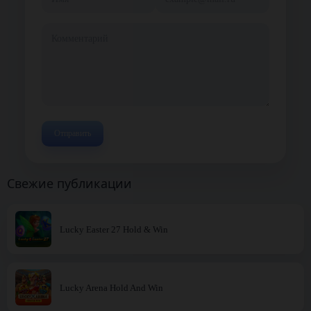
Свежие публикации
Lucky Easter 27 Hold & Win
Lucky Arena Hold And Win