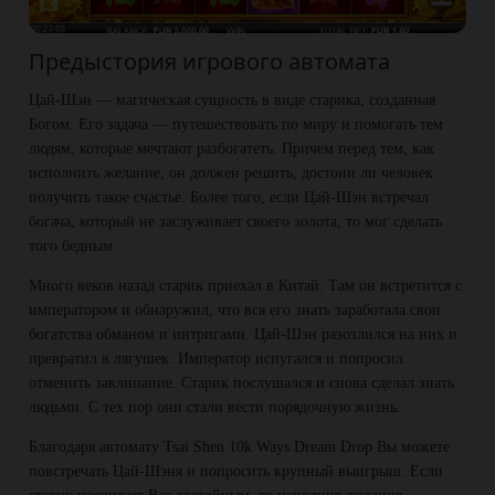
Предыстория игрового автомата
Цай-Шэн — магическая сущность в виде старика, созданная
Богом. Его задача — путешествовать по миру и помогать тем
людям, которые мечтают разбогатеть. Причем перед тем, как
исполнить желание, он должен решить, достоин ли человек
получить такое счастье. Более того, если Цай-Шэн встречал
богача, который не заслуживает своего золота, то мог сделать
того бедным.
Много веков назад старик приехал в Китай. Там он встретится с
императором и обнаружил, что вся его знать заработала свои
богатства обманом и интригами. Цай-Шэн разозлился на них и
превратил в лягушек. Император испугался и попросил
отменить заклинание. Старик послушался и снова сделал знать
людьми. С тех пор они стали вести порядочную жизнь.
Благодаря автомату Tsai Shen 10k Ways Dream Drop Вы можете
повстречать Цай-Шэня и попросить крупный выигрыш. Если