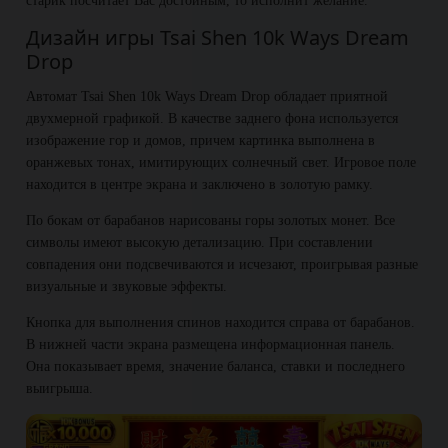
старик посчитает Вас достойным, то исполнит желание.
Дизайн игры Tsai Shen 10k Ways Dream
Drop
Автомат Tsai Shen 10k Ways Dream Drop обладает приятной
двухмерной графикой. В качестве заднего фона используется
изображение гор и домов, причем картинка выполнена в
оранжевых тонах, имитирующих солнечный свет. Игровое поле
находится в центре экрана и заключено в золотую рамку.
По бокам от барабанов нарисованы горы золотых монет. Все
символы имеют высокую детализацию. При составлении
совпадения они подсвечиваются и исчезают, проигрывая разные
визуальные и звуковые эффекты.
Кнопка для выполнения спинов находится справа от барабанов.
В нижней части экрана размещена информационная панель.
Она показывает время, значение баланса, ставки и последнего
выигрыша.