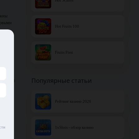
Hot Scatter
лжны
ервыми
Hot Fruits 100
Fruits First
лнять
ми
Популярные статьи
л первый
Рейтинг казино 2026
ник
огатых,
сти
1xSlots - обзор казино
очем,