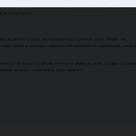
 Цай-Шэна. Уже на следующий день ему молились тысячи людей, выпраши
ескую жизнь лучше.
на жутковатого вида, восседающего на огромном тигре. Второе «я»,
е через войну и помогает защитить собственность от захватчиков, посяг
омогает не только китайцам, но и всем людям на свете, которые признаю
игровой автомат – попробуйте, вдруг повезет!