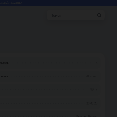
ОНЛАЙН КАЗИНО.
Поиск
абанов:
6
тавка:
20 монет
2561x
23.02.20
Древний Восток