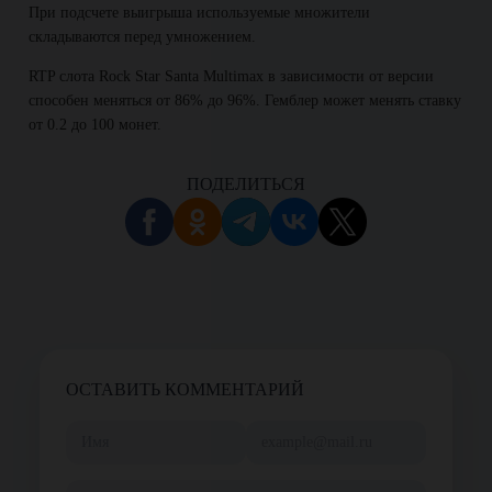
При подсчете выигрыша используемые множители
складываются перед умножением.
RTP слота Rock Star Santa Multimax в зависимости от версии
способен меняться от 86% до 96%. Гемблер может менять ставку
от 0.2 до 100 монет.
ПОДЕЛИТЬСЯ
ОСТАВИТЬ КОММЕНТАРИЙ