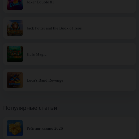
Joker Double 81
Jack Potter and the Book of Teos
Hula Magic
Luca’s Band Revenge
Популярные статьи
Рейтинг казино 2026