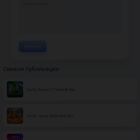
Свежие публикации
Lucky Easter 27 Hold & Win
Lucky Arena Hold And Win