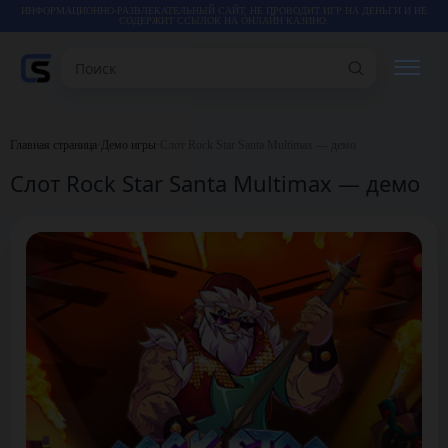
ИНФОРМАЦИОННО-РАЗВЛЕКАТЕЛЬНЫЙ САЙТ, НЕ ПРОВОДИТ ИГР НА ДЕНЬГИ И НЕ
СОДЕРЖИТ ССЫЛОК НА ОНЛАЙН КАЗИНО.
Поиск
РЕЙТИНГИ
Главная страница
•
Демо игры
•
Слот Rock Star Santa Multimax — демо
Слот Rock Star Santa Multimax — демо
КАЗИНО
ИГРЫ
СТАТЬИ
ВИДЕО