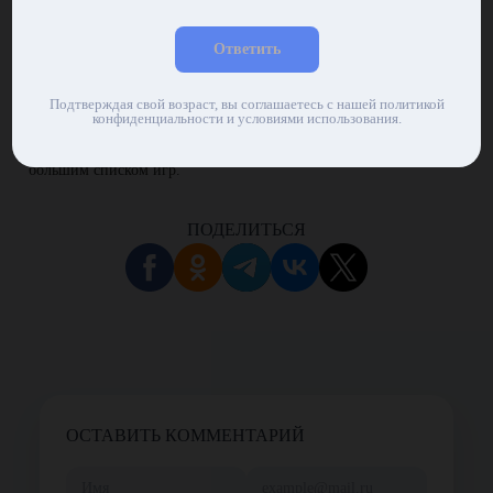
чувство азарта от совершения спинов на реальные средства,
нужно выбрать подходящее казино.
Ответить
Автомат доступен на большинстве площадок, поэтому найти
подходящую довольно легко. Если Вы не знаете популярные
Подтверждая свой возраст, вы соглашаетесь с нашей политикой
конфиденциальности и условиями использования.
казино, рекомендуем обратиться к
нашему топ лучших
. В него
мы добавили наиболее известные и качественные сайты с
большим списком игр.
ПОДЕЛИТЬСЯ
ОСТАВИТЬ КОММЕНТАРИЙ