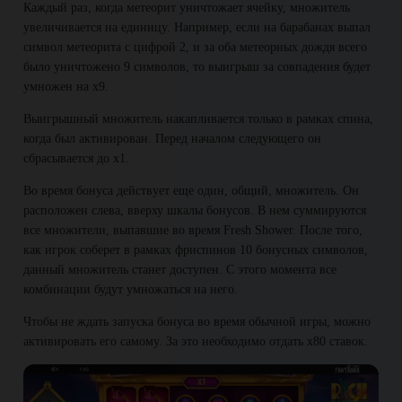
Каждый раз, когда метеорит уничтожает ячейку, множитель
увеличивается на единицу. Например, если на барабанах выпал
символ метеорита с цифрой 2, и за оба метеорных дождя всего
было уничтожено 9 символов, то выигрыш за совпадения будет
умножен на x9.
Выигрышный множитель накапливается только в рамках спина,
когда был активирован. Перед началом следующего он
сбрасывается до x1.
Во время бонуса действует еще один, общий, множитель. Он
расположен слева, вверху шкалы бонусов. В нем суммируются
все множители, выпавшие во время Fresh Shower. После того,
как игрок соберет в рамках фриспинов 10 бонусных символов,
данный множитель станет доступен. С этого момента все
комбинации будут умножаться на него.
Чтобы не ждать запуска бонуса во время обычной игры, можно
активировать его самому. За это необходимо отдать x80 ставок.