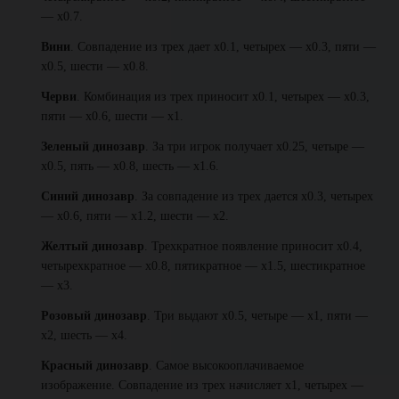
— x0.7.
Вини
. Совпадение из трех дает x0.1, четырех — x0.3, пяти —
x0.5, шести — x0.8.
Черви
. Комбинация из трех приносит x0.1, четырех — x0.3,
пяти — x0.6, шести — x1.
Зеленый динозавр
. За три игрок получает x0.25, четыре —
x0.5, пять — x0.8, шесть — x1.6.
Синий динозавр
. За совпадение из трех дается x0.3, четырех
— x0.6, пяти — x1.2, шести — x2.
Желтый динозавр
. Трехкратное появление приносит x0.4,
четырехкратное — x0.8, пятикратное — x1.5, шестикратное
— x3.
Розовый динозавр
. Три выдают x0.5, четыре — x1, пяти —
x2, шесть — x4.
Красный динозавр
. Самое высокооплачиваемое
изображение. Совпадение из трех начисляет x1, четырех —