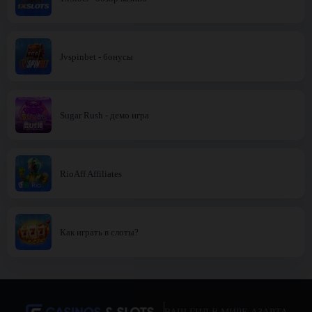
Jvspinbet - бонусы
Sugar Rush - демо игра
RioAff Affiliates
Как играть в слоты?