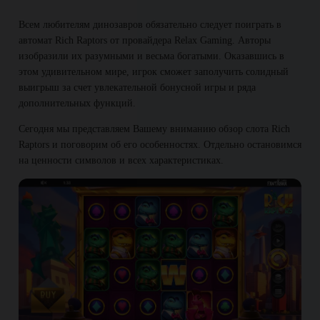
Всем любителям динозавров обязательно следует поиграть в
автомат Rich Raptors от провайдера Relax Gaming. Авторы
изобразили их разумными и весьма богатыми. Оказавшись в
этом удивительном мире, игрок сможет заполучить солидный
выигрыш за счет увлекательной бонусной игры и ряда
дополнительных функций.
Сегодня мы представляем Вашему вниманию обзор слота Rich
Raptors и поговорим об его особенностях. Отдельно остановимся
на ценности символов и всех характеристиках.