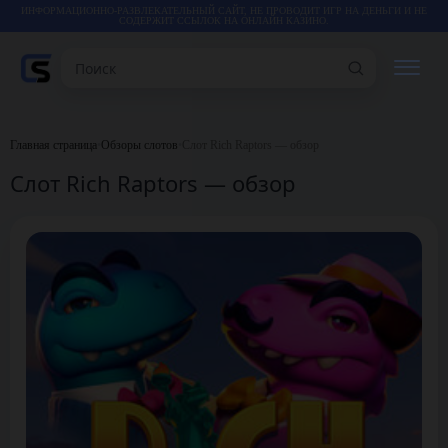
ИНФОРМАЦИОННО-РАЗВЛЕКАТЕЛЬНЫЙ САЙТ, НЕ ПРОВОДИТ ИГР НА ДЕНЬГИ И НЕ
СОДЕРЖИТ ССЫЛОК НА ОНЛАЙН КАЗИНО.
Поиск
РЕЙТИНГИ
Главная страница
•
Обзоры слотов
•
Слот Rich Raptors — обзор
Слот Rich Raptors — обзор
КАЗИНО
ИГРЫ
СТАТЬИ
ВИДЕО