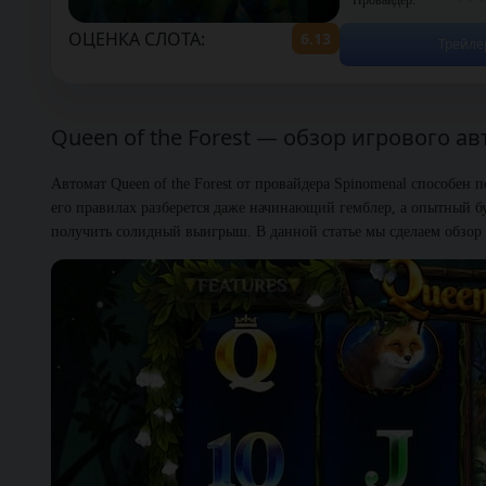
ОЦЕНКА СЛОТА:
6.13
Трейле
Queen of the Forest — обзор игрового а
Автомат Queen of the Forest от провайдера Spinomenal способен
его правилах разберется даже начинающий гемблер, а опытный 
получить солидный выигрыш. В данной статье мы сделаем обзор сл