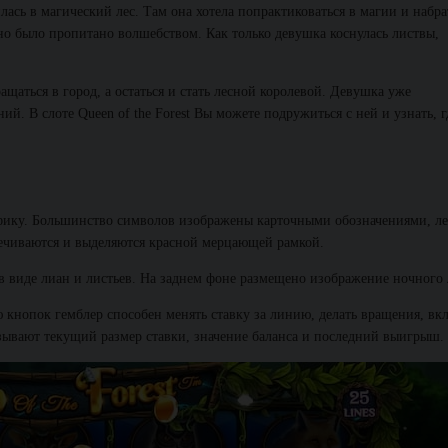
сь в магический лес. Там она хотела попрактиковаться в магии и набра
но было пропитано волшебством. Как только девушка коснулась листвы,
щаться в город, а остаться и стать лесной королевой. Девушка уже
. В слоте Queen of the Forest Вы можете подружиться с ней и узнать, г
рафику. Большинство символов изображены карточными обозначениями, л
чиваются и выделяются красной мерцающей рамкой.
в виде лиан и листьев. На заднем фоне размещено изображение ночного 
 кнопок гемблер способен менять ставку за линию, делать вращения, вк
зывают текущий размер ставки, значение баланса и последний выигрыш.