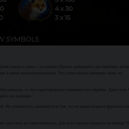
 время каждого спина, случайным образом выбираются два барабана, кото
лов в одной последовательности. Это существенно повышает шанс на
ild символы, то они гарантированно занимают весь барабан. Даже если 
крыть все позиции.
ий. Их особенность заключается в том, что во время каждого фриспина на
н запустить их самостоятельно. Для этого нужно кликнуть на кнопку “B