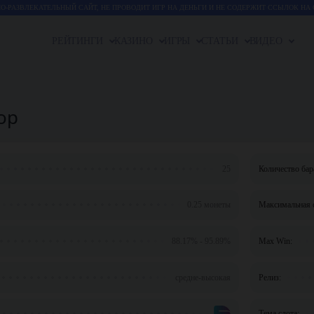
-РАЗВЛЕКАТЕЛЬНЫЙ САЙТ, НЕ ПРОВОДИТ ИГР НА ДЕНЬГИ И НЕ СОДЕРЖИТ ССЫЛОК НА 
РЕЙТИНГИ
КАЗИНО
ИГРЫ
СТАТЬИ
ВИДЕО
ор
25
Количество бар
0.25 монеты
Максимальная с
88.17% - 95.89%
Max Win:
средне-высокая
Релиз:
Тема слота: