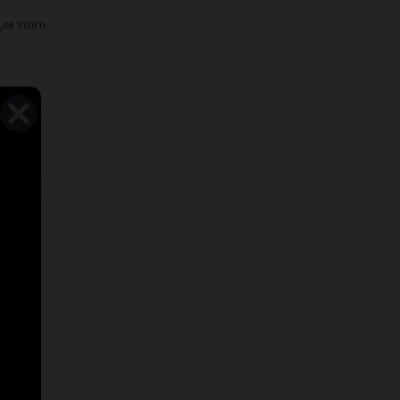
ля этого