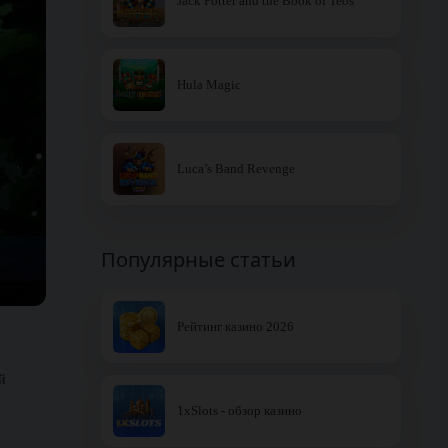
Jack Potter and the Book of Teos
Hula Magic
Luca’s Band Revenge
Популярные статьи
Рейтинг казино 2026
й
1xSlots - обзор казино