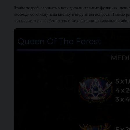
Чтобы подробнее узнать о всех дополнительных функциях, ценно
необходимо кликнуть на кнопку в виде знака вопроса. В меню раз
рассказали о его особенностях и перечислили возможные комбин