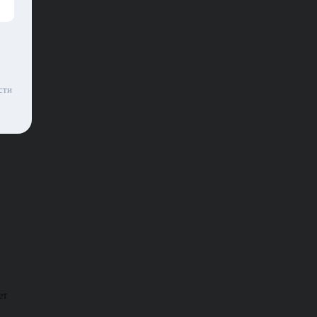
е —
сти
ет