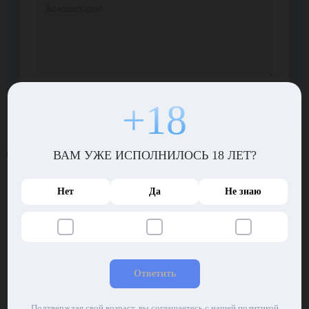
+18
Другие видео
ВАМ УЖЕ ИСПОЛНИЛОСЬ 18 ЛЕТ?
Нет
Да
Не знаю
Ответить
Подтверждая свой возраст, вы соглашаетесь с нашей политикой