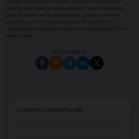
символы карточных обозначений, животных и расширенные
символы Wild. Через несколько вращений стартуют фриспины.
Перед их началом мы видим риск-игру, где можно получить
дополнительные бесплатные вращения. Во время бонуса
гарантированно появляется минимум один расширенный Wild в
каждом спине.
ПОДЕЛИТЬСЯ
ОСТАВИТЬ КОММЕНТАРИЙ