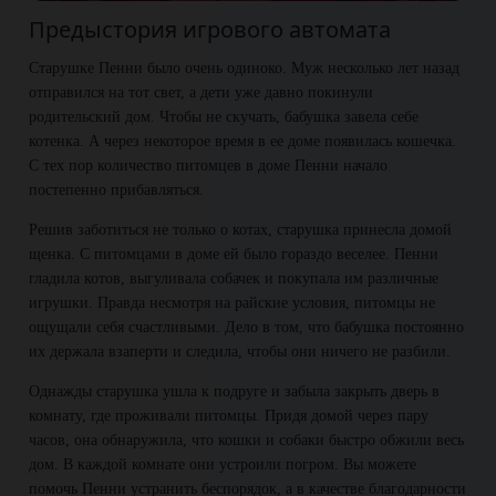
Предыстория игрового автомата
Старушке Пенни было очень одиноко. Муж несколько лет назад
отправился на тот свет, а дети уже давно покинули
родительский дом. Чтобы не скучать, бабушка завела себе
котенка. А через некоторое время в ее доме появилась кошечка.
С тех пор количество питомцев в доме Пенни начало
постепенно прибавляться.
Решив заботиться не только о котах, старушка принесла домой
щенка. С питомцами в доме ей было гораздо веселее. Пенни
гладила котов, выгуливала собачек и покупала им различные
игрушки. Правда несмотря на райские условия, питомцы не
ощущали себя счастливыми. Дело в том, что бабушка постоянно
их держала взаперти и следила, чтобы они ничего не разбили.
Однажды старушка ушла к подруге и забыла закрыть дверь в
комнату, где проживали питомцы. Придя домой через пару
часов, она обнаружила, что кошки и собаки быстро обжили весь
дом. В каждой комнате они устроили погром. Вы можете
помочь Пенни устранить беспорядок, а в качестве благодарности