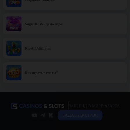
Sugar Rush - демо игра
RioAff Affiliates
Как играть в слоты?
ВАШ ГИД В МИРЕ АЗАРТА
ЗАДАТЬ ВОПРОС