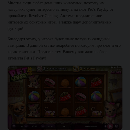
Многие люди любят домашних животных, поэтому им
наверняка будет интересно взглянуть на слот Pet’s Payday от
провайдера Revolver Gaming. Автомат предлагает две
интересных бонусных игры, а также пару дополнительных
функций.
Благодаря этому, у игрока будет шанс получить солидный
выигрыш. В данной статье подробнее поговорим про слот и его
характеристики. Представляем Вашему вниманию обзор
автомата Pet’s Payday!