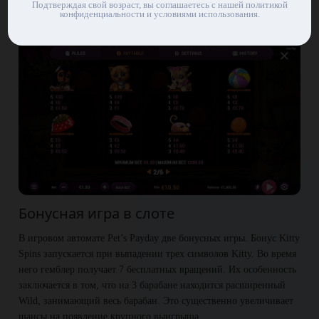
Подтверждая свой возраст, вы соглашаетесь с нашей политикой
располагается в левом нижнем углу. В этом меню авторы
конфиденциальности и условиями использования.
сделали простой обзор слота Pet’s Payday.
Бонусная игра в слоте
В игровом автомате Pet’s Payday две бонусных игры. Бонус Kitty
Spins запускается при выпадении трех символов Kitty. Во время
него гемблер получает 7 бесплатных вращений. Их особенность
заключается в том, что на 3 барабане находится расширенный
Wild, занимающий весь барабан. Это существенно увеличивает
шансы на появление крупного выигрыша.