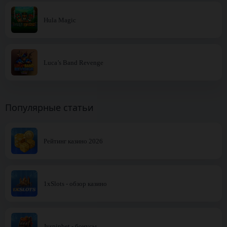
Hula Magic
Luca’s Band Revenge
Популярные статьи
Рейтинг казино 2026
1xSlots - обзор казино
Jvspinbet - бонусы