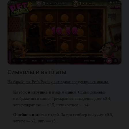
Символы и выплаты
На барабанах Pet’s Payday выпадают следующие символы:
Клубок и игрушка в виде мышки
. Самые дешевые
изображения в слоте. Трехкратное выпадение дает x0.4,
четырехкратное — x1.5, пятикратное — x4.
Ошейник и миска с едой
. За три гемблер получает x0.5,
четыре — x2, пять — x5.