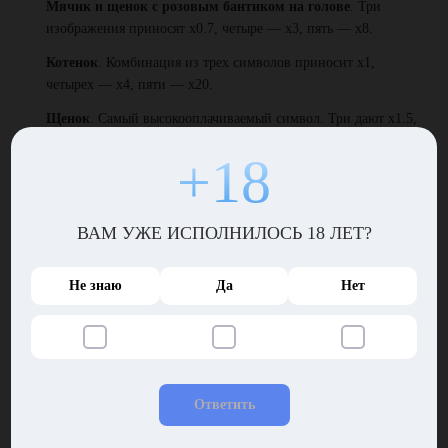
Мячик и щенок с розовым бантиком на голове
. Три
изображения приносят x0.7, четыре — x3, пять — x8.
Котенок
. Комбинация из трех символов приносит x1,
четырех — x4, пяти — x20.
Щенок
. Самый высокооплачиваемый символ. Три дают x1.5,
четыре — x6, пять — x30.
+18
Wild
. Выпадает на 2, 3, 4 и 5 барабанах. Играет с другими
символами и удваивает выигрыши за комбинации, в которых
участвует.
ВАМ УЖЕ ИСПОЛНИЛОСЬ 18 ЛЕТ?
Kitty
. Запускает бонусную игру Kitty Spins. Появляется на
барабанах 2, 3 и 4.
Не знаю
Да
Нет
Кость в золотой рамке
. Запускает бонусную игру Backyard
Bonus. Выпадает на 2, 3 и 4 барабанах.
Если игрок хочет лучше познакомиться с возможными
комбинациями, прочитать правила автомата и посмотреть на
Ответить
расположение линий, ему следует открыть меню помощи. Для
этого нужно нажать на кнопку с тремя полосками. Она