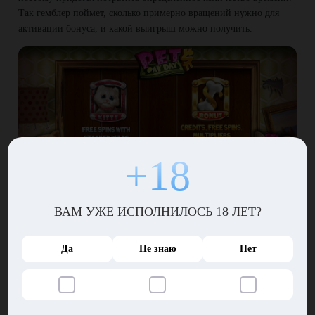
Так гемблер поймет, сколько примерно вращений нужно для
активации бонуса, и какой выигрыш можно получить.
+18
ВАМ УЖЕ ИСПОЛНИЛОСЬ 18 ЛЕТ?
Слот Pet’s Payday на реальные деньги
Если Вам захотелось поиграть в Pet’s Payday на реальные деньги,
Да
Не знаю
Нет
следует перейти в подходящее казино. Данный слот не
пользуется большой популярностью среди гемблеров. Поэтому
не факт, что Вы быстро найдете подходящую площадку.