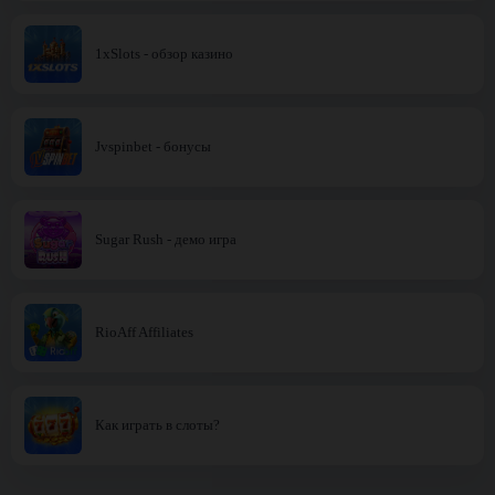
1xSlots - обзор казино
Jvspinbet - бонусы
Sugar Rush - демо игра
RioAff Affiliates
Как играть в слоты?