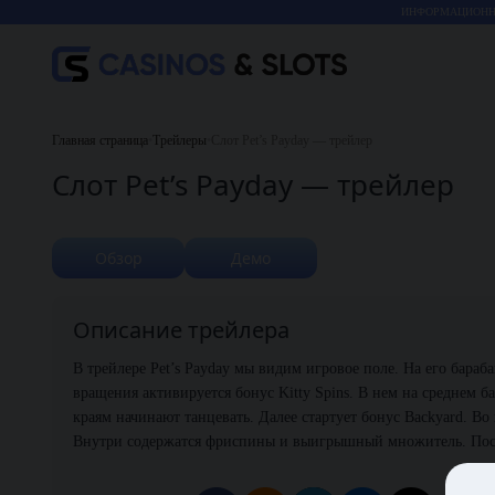
ИНФОРМАЦИОННО
Главная страница
•
Трейлеры
•
Слот Pet’s Payday — трейлер
Слот Pet’s Payday — трейлер
Обзор
Демо
Описание трейлера
В трейлере Pet’s Payday мы видим игровое поле. На его бара
вращения активируется бонус Kitty Spins. В нем на среднем б
краям начинают танцевать. Далее стартует бонус Backyard. Во
Внутри содержатся фриспины и выигрышный множитель. Посл