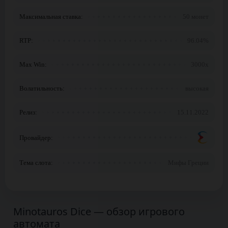
Максимальная ставка:
50 монет
RTP:
96.04%
Max Win:
3000x
Волатильность:
высокая
Релиз:
15.11.2022
Провайдер:
Тема слота:
Мифы Греции
Minotauros Dice — обзор игрового
автомата