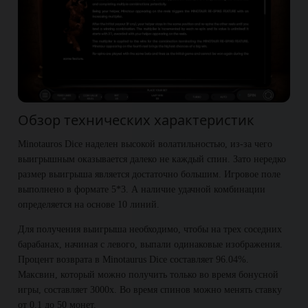
Обзор технических характеристик
Minotauros Dice наделен высокой волатильностью, из-за чего
выигрышным оказывается далеко не каждый спин. Зато нередко
размер выигрыша является достаточно большим. Игровое поле
выполнено в формате 5*3. А наличие удачной комбинации
определяется на основе 10 линий.
Для получения выигрыша необходимо, чтобы на трех соседних
барабанах, начиная с левого, выпали одинаковые изображения.
Процент возврата в Minotaurus Dice составляет 96.04%.
Максвин, который можно получить только во время бонусной
игры, составляет 3000x. Во время спинов можно менять ставку
от 0.1 до 50 монет.