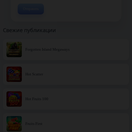
Свежие публикации
Forgotten Island Megaways
Hot Scatter
Hot Fruits 100
Fruits First