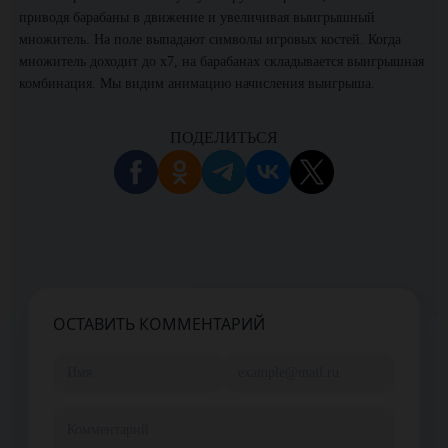
приводя барабаны в движение и увеличивая выигрышный
множитель. На поле выпадают символы игровых костей. Когда
множитель доходит до x7, на барабанах складывается выигрышная
комбинация. Мы видим анимацию начисления выигрыша.
ПОДЕЛИТЬСЯ
ОСТАВИТЬ КОММЕНТАРИЙ