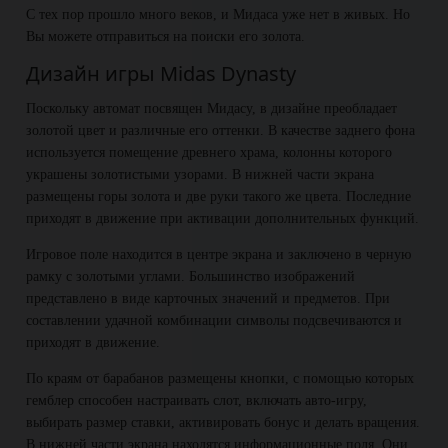
С тех пор прошло много веков, и Мидаса уже нет в живых. Но
Вы можете отправиться на поиски его золота.
Дизайн игры Midas Dynasty
Поскольку автомат посвящен Мидасу, в дизайне преобладает
золотой цвет и различные его оттенки. В качестве заднего фона
используется помещение древнего храма, колонны которого
украшены золотистыми узорами. В нижней части экрана
размещены горы золота и две руки такого же цвета. Последние
приходят в движение при активации дополнительных функций.
Игровое поле находится в центре экрана и заключено в черную
рамку с золотыми углами. Большинство изображений
представлено в виде карточных значений и предметов. При
составлении удачной комбинации символы подсвечиваются и
приходят в движение.
По краям от барабанов размещены кнопки, с помощью которых
гемблер способен настраивать слот, включать авто-игру,
выбирать размер ставки, активировать бонус и делать вращения.
В нижней части экрана находятся информационные поля. Они