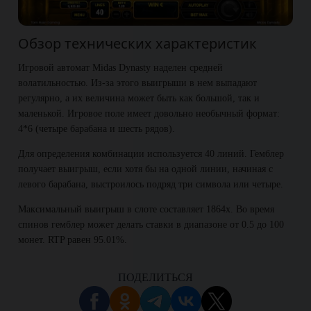
Обзор технических характеристик
Игровой автомат Midas Dynasty наделен средней
волатильностью. Из-за этого выигрыши в нем выпадают
регулярно, а их величина может быть как большой, так и
маленькой. Игровое поле имеет довольно необычный формат:
4*6 (четыре барабана и шесть рядов).
Для определения комбинации используется 40 линий. Гемблер
получает выигрыш, если хотя бы на одной линии, начиная с
левого барабана, выстроилось подряд три символа или четыре.
Максимальный выигрыш в слоте составляет 1864x. Во время
спинов гемблер может делать ставки в диапазоне от 0.5 до 100
монет. RTP равен 95.01%.
ПОДЕЛИТЬСЯ