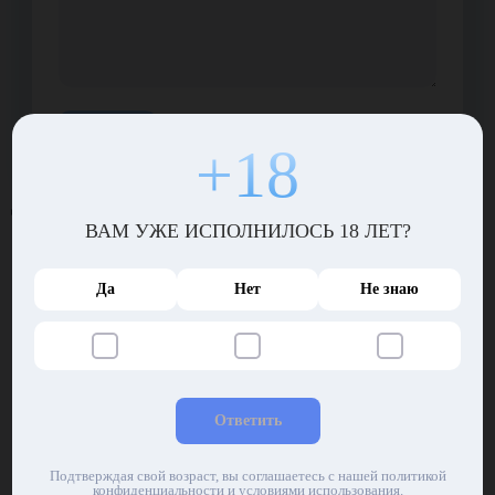
+18
Другие видео
ВАМ УЖЕ ИСПОЛНИЛОСЬ 18 ЛЕТ?
Да
Нет
Не знаю
Ответить
Подтверждая свой возраст, вы соглашаетесь с нашей политикой
конфиденциальности и условиями использования.