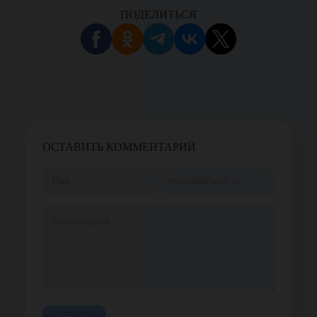
ПОДЕЛИТЬСЯ
ОСТАВИТЬ КОММЕНТАРИЙ