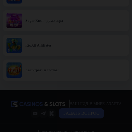
Sugar Rush - демо игра
RioAff Affiliates
Как играть в слоты?
ВАШ ГИД В МИРЕ АЗАРТА
ЗАДАТЬ ВОПРОС
Политика конфиденциальности