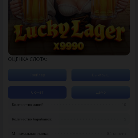
ОЦЕНКА СЛОТА:
Трейлер
Выигрыш
Сюжет
Демо
Количество линий:
10
Количество барабанов:
5
Минимальная ставка:
0.1 монеты