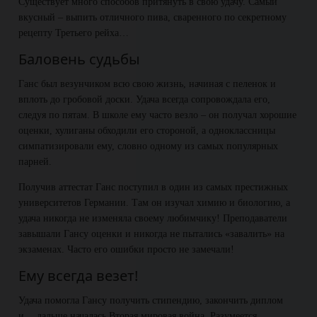
Существует много способов притянуть в свою удачу. Самый
вкусный – выпить отличного пива, сваренного по секретному
рецепту Третьего рейха…
Баловень судьбы
Ганс был везунчиком всю свою жизнь, начиная с пеленок и
вплоть до гробовой доски. Удача всегда сопровождала его,
следуя по пятам. В школе ему часто везло – он получал хорошие
оценки, хулиганы обходили его стороной, а одноклассницы
симпатизировали ему, словно одному из самых популярных
парней.
Получив аттестат Ганс поступил в один из самых престижных
университетов Германии. Там он изучал химию и биологию, а
удача никогда не изменяла своему любимчику! Преподаватели
завышали Гансу оценки и никогда не пытались «завалить» на
экзаменах. Часто его ошибки просто не замечали!
Ему всегда везет!
Удача помогла Гансу получить стипендию, закончить диплом
и… дальше началась Вторая мировая война. Разумеется,