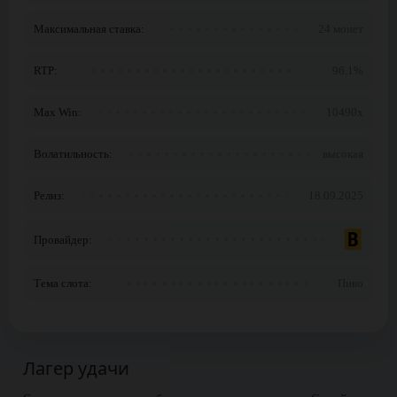
Максимальная ставка:
24 монет
RTP:
96.1%
Max Win:
10490x
Волатильность:
высокая
Релиз:
18.09.2025
Провайдер:
Тема слота:
Пиво
Лагер удачи