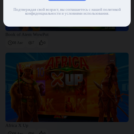
Подтверждая свой возраст, вы соглашаетесь с нашей политикой
конфиденциальности и условиями использования.
Book of Atem WowPot
08 Авг
7
0
Africa X Up
08 Авг
6
0