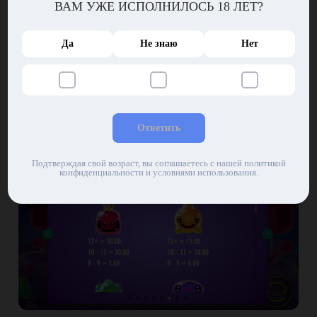
ВАМ УЖЕ ИСПОЛНИЛОСЬ 18 ЛЕТ?
Загадка
. Изображен в виде знака вопроса.
Scatter
. Золотой ключ, начинает бонусную игру.
Да
Не знаю
Нет
Если вам требуется лучше разобраться в правилах, рекомендуем
зайти в меню поомщи. В нем Thunderkick добавили наглядный
обзор игры Jiggly Cash и рассказали обо всех ее особенностях.
Также они приложили список всех возможных комбинаций и
выигрышей за них. Чтобы открыть меню помощи, следует
Ответить
кликнуть по кнопке “i” в правом верхнем углу.
Подтверждая свой возраст, вы соглашаетесь с нашей политикой
конфиденциальности и условиями использования.