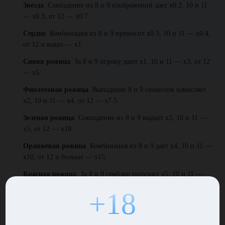
Звезда
. Совпадение из 8 и 9 изображений дает x0.2, 10 и 11
— x0.3, от 12 — x0.7.
Сердце
. Комбинация из 8 и 9 приносит x0.3, 10 и 11 — x0.4,
от 12 и выше — x1.
Синяя рожица
. За 8 и 9 игроку дают x1, 10 и 11 — x3, от 12
— x5.
Фиолетовая рожица
. Выпадение 8 и 9 символов начисляет
x2, 10 и 11 — x4, от 12 — x7.5.
Зеленая рожица
. Совпадение из 8 и 9 выдает x3, 10 и 11 —
x5, от 12 — x10.
Оранжевая рожица
. Комбинация из 8 и 9 дает x4, 10 и 11 —
x10, от 12 и больше — x15.
Красная рожица
. За 8 и 9 гемблер получает x5, 10 и 11 —
x20, от 12 — x30.
+18
Множитель
. Выполнен в виде пузыря с определенным
множителем.