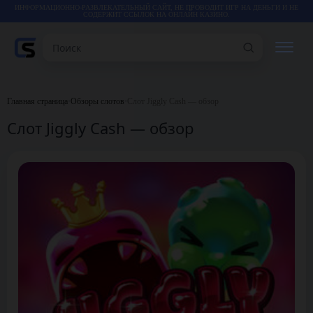
ИНФОРМАЦИОННО-РАЗВЛЕКАТЕЛЬНЫЙ САЙТ, НЕ ПРОВОДИТ ИГР НА ДЕНЬГИ И НЕ
СОДЕРЖИТ ССЫЛОК НА ОНЛАЙН КАЗИНО.
Поиск
РЕЙТИНГИ
Главная страница
•
Обзоры слотов
•
Слот Jiggly Cash — обзор
Слот Jiggly Cash — обзор
КАЗИНО
ИГРЫ
СТАТЬИ
ВИДЕО