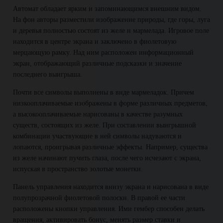
Автомат обладает ярким и запоминающимся внешним видом.
На фон авторы разместили изображение природы, где горы, луга
и деревья полностью состоят из желе и мармелада. Игровое поле
находится в центре экрана и заключено в фиолетовую
мерцающую рамку. Над ним расположен информационный
экран, отображающий различные подсказки и значение
последнего выигрыша.
Почти все символы выполнены в виде мармеладок. Причем
низкооплачиваемые изображены в форме различных предметов,
а высокооплачиваемые нарисованы в качестве разумных
существ, состоящих из желе. При составлении выигрышной
комбинации участвующие в ней символы надуваются и
лопаются, проигрывая различные эффекты. Например, существа
из желе начинают пучить глаза, после чего исчезают с экрана,
испуская в пространство золотые монетки.
Панель управления находится внизу экрана и нарисована в виде
полупрозрачной фиолетовой полоски. В правой ее части
расположены кнопки управления. Ими гембер способен делать
вращения, активировать бонус, менять размер ставки и