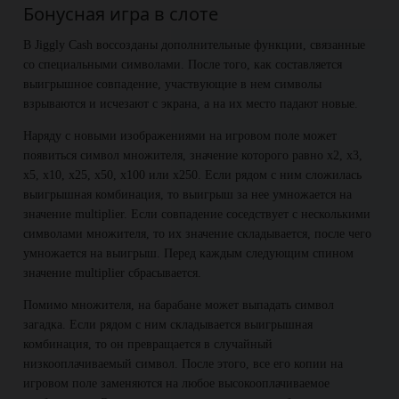
Бонусная игра в слоте
В Jiggly Cash воссозданы дополнительные функции, связанные
со специальными символами. После того, как составляется
выигрышное совпадение, участвующие в нем символы
взрываются и исчезают с экрана, а на их место падают новые.
Наряду с новыми изображениями на игровом поле может
появиться символ множителя, значение которого равно x2, x3,
x5, x10, x25, x50, x100 или x250. Если рядом с ним сложилась
выигрышная комбинация, то выигрыш за нее умножается на
значение multiplier. Если совпадение соседствует с несколькими
символами множителя, то их значение складывается, после чего
умножается на выигрыш. Перед каждым следующим спином
значение multiplier сбрасывается.
Помимо множителя, на барабане может выпадать символ
загадка. Если рядом с ним складывается выигрышная
комбинация, то он превращается в случайный
низкооплачиваемый символ. После этого, все его копии на
игровом поле заменяются на любое высокооплачиваемое