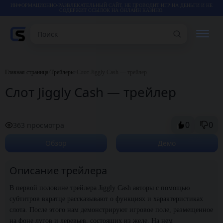
ИНФОРМАЦИОННО-РАЗВЛЕКАТЕЛЬНЫЙ САЙТ, НЕ ПРОВОДИТ ИГР НА ДЕНЬГИ И НЕ
СОДЕРЖИТ ССЫЛОК НА ОНЛАЙН КАЗИНО.
Поиск
РЕЙТИНГИ
Главная страница
•
Трейлеры
•
Слот Jiggly Cash — трейлер
Слот Jiggly Cash — трейлер
КАЗИНО
0
0
363 просмотра
ИГРЫ
Обзор
Демо
СТАТЬИ
Описание трейлера
ВИДЕО
В первой половине трейлера Jiggly Cash авторы с помощью
субтитров вкратце рассказывают о функциях и характеристиках
слота. После этого нам демонстрируют игровое поле, размещенное
на фоне лугов и деревьев, состоящих из желе. На нем