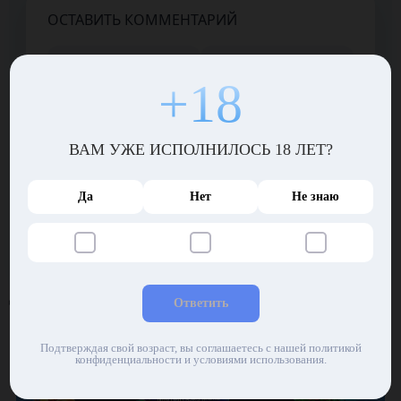
ОСТАВИТЬ КОММЕНТАРИЙ
+18
ВАМ УЖЕ ИСПОЛНИЛОСЬ 18 ЛЕТ?
Да
Нет
Не знаю
Другие видео
Ответить
Подтверждая свой возраст, вы соглашаетесь с нашей политикой
конфиденциальности и условиями использования.