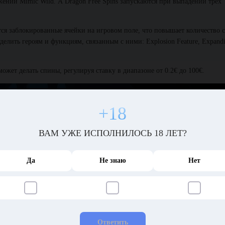
жений Mimic Wild. А Dragon Free Spins запускаются при выпадении трех
ся заблокированные ячейки на игровом поле, что повышает количество 
елить героям и функциям, связанным с ними: Explosion Feature, Expand
ожет делать спины, регулируя ставку в диапазоне от 0.2€ до 100€.
+18
ВАМ УЖЕ ИСПОЛНИЛОСЬ 18 ЛЕТ?
Да
Не знаю
Нет
Ответить