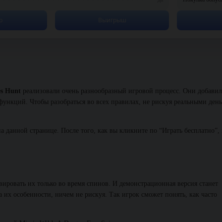
р
Выигрыш
s Hunt
реализовали очень разнообразный игровой процесс. Они добавил
функций. Чтобы разобраться во всех правилах, не рискуя реальными ден
 данной странице. После того, как вы кликните по “Играть бесплатно”,
ивировать их только во время спинов. И демонстрационная версия станет
их особенности, ничем не рискуя. Так игрок сможет понять, как часто