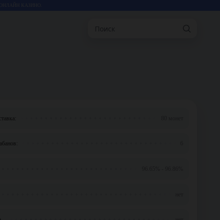
ОНЛАЙН КАЗИНО.
Поиск
тавка:
80 монет
абанов:
6
96.65% - 96.86%
нет
а
нет