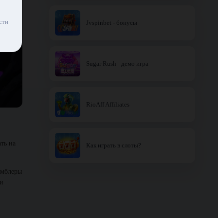
сти
Jvspinbet - бонусы
Sugar Rush - демо игра
RioAff Affiliates
ть на
Как играть в слоты?
емблеры
 и