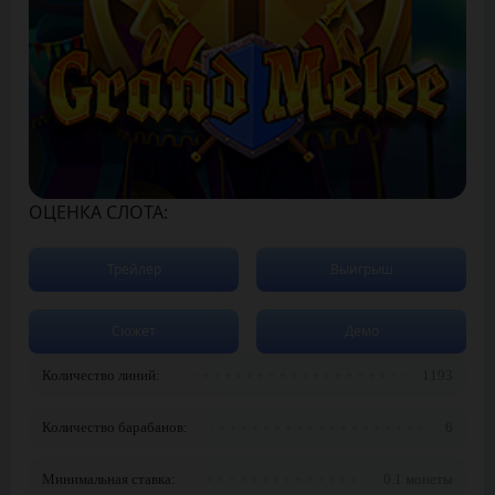
ОЦЕНКА СЛОТА:
Трейлер
Выигрыш
Сюжет
Демо
Количество линий:
1193
Количество барабанов:
6
Минимальная ставка:
0.1 монеты