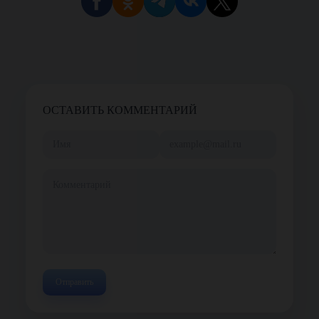
ОСТАВИТЬ КОММЕНТАРИЙ