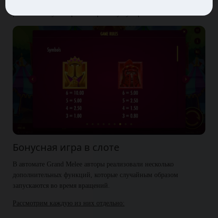
помощи требуется нажать на кнопку с буквой “i”,
расположенную в правом верхнем углу экрана.
Бонусная игра в слоте
В автомате Grand Melee авторы реализовали несколько
дополнительных функций, которые случайным образом
запускаются во время вращений.
Рассмотрим каждую из них отдельно: