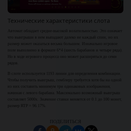
Технические характеристики слота
Автомат обладает средне-высокой волатильностью. Это означает
что выигрыши в нем выпадают далеко не каждый спин, но их
размер может оказаться весьма большим. Изначально игровое
поле выполнено в формате 6*4 (шесть барабанов и четыре ряда).
Но в ходе игрового процесса оно может расширяться до семи
рядов.
В слоте используется 1193 линии для определения комбинации.
Чтобы получить выигрыш, гемблеру требуется хотя бы на одной
из них составить минимум три одинаковых изображения,
начиная с левого барабана. Максимально возможный выигрыш
составляет 5000x. Значение ставки меняется от 0.1 до 100 монет,
размер RTP = 96.17%.
ПОДЕЛИТЬСЯ