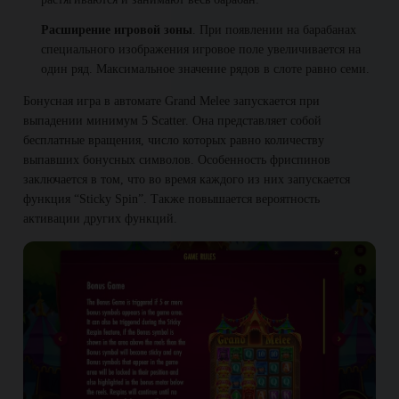
Расширение игровой зоны
. При появлении на барабанах
специального изображения игровое поле увеличивается на
один ряд. Максимальное значение рядов в слоте равно семи.
Бонусная игра в автомате Grand Melee запускается при
выпадении минимум 5 Scatter. Она представляет собой
бесплатные вращения, число которых равно количеству
выпавших бонусных символов. Особенность фриспинов
заключается в том, что во время каждого из них запускается
функция “Sticky Spin”. Также повышается вероятность
активации других функций.