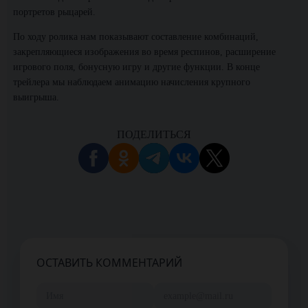
портретов рыцарей.
По ходу ролика нам показывают составление комбинаций,
закрепляющиеся изображения во время респинов, расширение
игрового поля, бонусную игру и другие функции. В конце
трейлера мы наблюдаем анимацию начисления крупного
выигрыша.
ПОДЕЛИТЬСЯ
ОСТАВИТЬ КОММЕНТАРИЙ