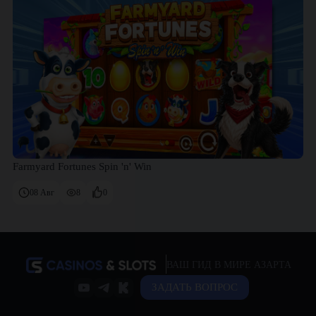
Farmyard Fortunes Spin 'n' Win
08 Авг
8
0
ВАШ ГИД В МИРЕ АЗАРТА
ЗАДАТЬ ВОПРОС