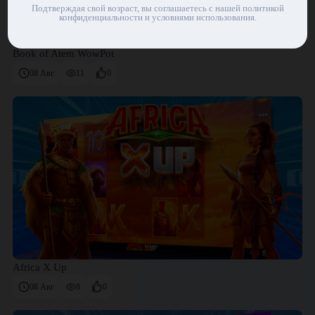
Подтверждая свой возраст, вы соглашаетесь с нашей политикой
конфиденциальности и условиями использования.
Book of Atem WowPot
08 Авг
11
0
Africa X Up
08 Авг
8
0