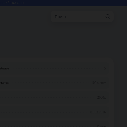
ОНЛАЙН КАЗИНО.
Поиск
абанов:
5
тавка:
100 монет
2000x
01.02.2016
Океан