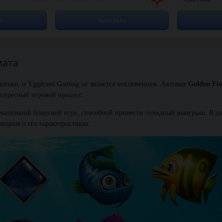
р
Выигрыш
мата
атике, и Yggdrasil Gaming не является исключением. Автомат
Golden Fi
нтересный игровой процесс.
лекательной бонусной игре, способной принести солидный выигрыш. В д
оворим о его характеристиках.