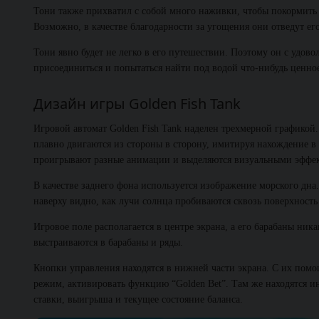
Тони также прихватил с собой много наживки, чтобы покормить 
Возможно, в качестве благодарности за угощения они отведут его
Тони явно будет не легко в его путешествии. Поэтому он с удов
присоединиться и попытаться найти под водой что-нибудь ценно
Дизайн игры Golden Fish Tank
Игровой автомат Golden Fish Tank наделен трехмерной графикой
плавно двигаются из стороны в сторону, имитируя нахождение в
проигрывают разные анимации и выделяются визуальными эффе
В качестве заднего фона используется изображение морского дна
наверху видно, как лучи солнца пробиваются сквозь поверхность
Игровое поле располагается в центре экрана, а его барабаны ник
выстраиваются в барабаны и ряды.
Кнопки управления находятся в нижней части экрана. С их помощ
режим, активировать функцию “Golden Bet”. Там же находятся 
ставки, выигрыша и текущее состояние баланса.