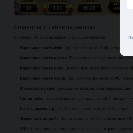
Символы и таблица выплат
В Golden Fish Tank выпадают следующие символы:
По
Карточная масть буби
. Три символа дают x0.08, четыре — x0
Карточная масть крести
. Трехкратное выпадение приносит x
Карточная масть пики
. За комбинацию из трех изображений 
Карточная масть черви
. Три символа приносят x0.08, четыр
Фиолетовая рыба
. Трехкратное появление на барабанах дает
Синяя рыба
. За три символа игрок получает x0.3, четыре — x
Бело-оранжевая рыба
. Три изображения дают x0.4, четыре —
Зелено-желтая рыба
. За три символа гемблеру начисляют x0.
Wild
. Самостоятельно не приносит выигрыш, играет с други