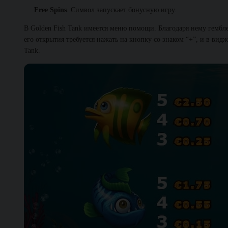
Free Spins
. Символ запускает бонусную игру.
В Golden Fish Tank имеется меню помощи. Благодаря нему гембл
его открытия требуется нажать на кнопку со знаком “+”, и в видж
Tank.