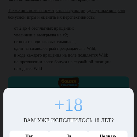
Также он сможет посмотреть на функции, доступные во время
бонусной игры и оценить их перспективность:
от 2 до 4 бесплатных вращений;
увеличение выигрыша на x2;
стопки из одинаковых символов;
один из символов рыб превращается в Wild;
в ходе каждого вращения на поле появляется Wild;
на протяжении всего бонуса на случайной позиции
находится Wild.
+18
ВАМ УЖЕ ИСПОЛНИЛОСЬ 18 ЛЕТ?
Нет
Да
Не знаю