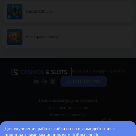
RioAff Affiliates
Как играть в слоты?
ВАШ ГИД В МИРЕ АЗАРТА
ЗАДАТЬ ВОПРОС
Политика конфиденциальности
Условия и положения
Ответственная игра
Для улучшения работы сайта и его взаимодействия с
пользователями мы используем файлы cookie.