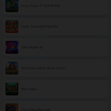
Lucky Easter 27 Hold & Win
Lucky Arena Hold And Win
Joker Double 81
Jack Potter and the Book of Teos
Hula Magic
Luca’s Band Revenge