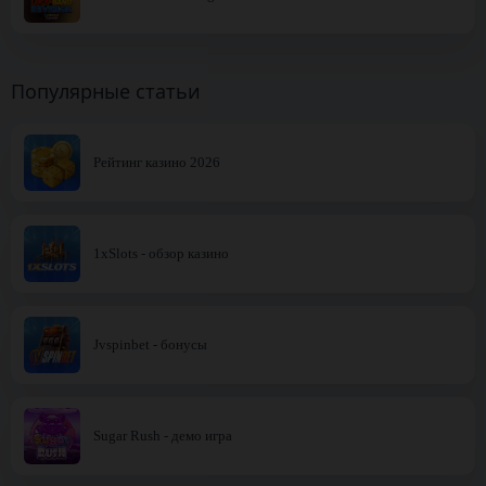
Популярные статьи
Рейтинг казино 2026
1xSlots - обзор казино
Jvspinbet - бонусы
Sugar Rush - демо игра