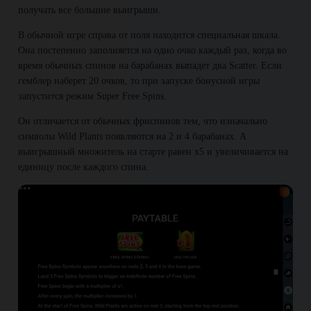
получать все большие выигрыши.
В обычной игре справа от поля находится специальная шкала.
Она постепенно заполняется на одно очко каждый раз, когда во
время обычных спинов на барабанах выпадет два Scatter. Если
гемблер наберет 20 очков, то при запуске бонусной игры
запустится режим Super Free Spins.
Он отличается от обычных фриспинов тем, что изначально
символы Wild Plants появляются на 2 и 4 барабанах. А
выигрышный множитель на старте равен x5 и увеличивается на
единицу после каждого спина.