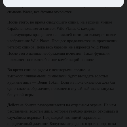
бутонов раскрывается. Как только на этом барабане выпадут три
символа Water, все бутоны откроются.
После этого, во время следующего спина, на верхней ячейке
барабана появляется символ Wild Plants. С каждым
последующим вращением на нижней позиции выпадает новое
изображение Wild Plants. Процесс продолжается на протяжении
четырех спинов, пока весь барабан не закроется Wild Plants.
После этого данные изображения исчезают. Такая функция
позволяет составлять больше комбинаций на поле.
Во время спинов рядом с некоторыми средне- и
высокооплачиваемыми символами будут выпадать золотые
куриные яйца — Bonus Token. Если на поле оказалось хотя бы
одно такое изображение, появляется случайный шанс запуска
бонусной игры.
Действие бонуса разворачивается на отдельном экране. На нем
расставлены золотые яйца, которые гемблер должен открывать в
случайном порядке. Под каждой позицией скрывается
определенный джекпот. Бонусная игра длится до тех пор, пока