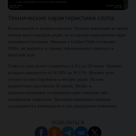
Технические характеристики слота
Волатильность в автомате высокая. Поэтому выигрыши во время
спинов могут выпадать редко, но их размер периодически будет
оказываться большим. Максвин в Golden Fields составляет
5000x, он выдается за поимку максимального джекпота в
бонусной игре.
Ставка в слоте может изменяться от 0.2 до 50 монет. Процент
возврата варьируется от 86.68% до 96.13%. Игровое поле
состоит из пяти барабанов и четырех рядов. На нем
разработчики расставили 30 линий. Низко- и
среднеоплачиваемые изображения дают выигрыш при
трехкратном появлении. Высокооплачиваемые символы
складываются в комбинацию и при двукратном появлении.
ПОДЕЛИТЬСЯ