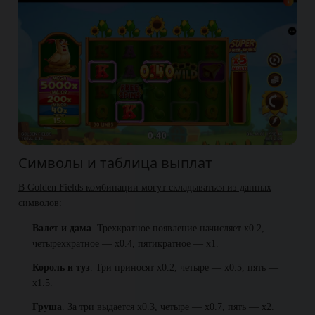
Символы и таблица выплат
В Golden Fields комбинации могут складываться из данных
символов:
Валет и дама
. Трехкратное появление начисляет x0.2,
четырехкратное — x0.4, пятикратное — x1.
Король и туз
. Три приносят x0.2, четыре — x0.5, пять —
x1.5.
Груша
. За три выдается x0.3, четыре — x0.7, пять — x2.