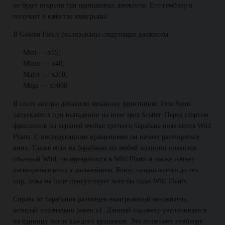
не будет открыто три одинаковых джекпота. Его гемблер и
получает в качестве выигрыша.
В Golden Fields реализованы следующие джекпоты:
Mini — x15;
Minor — x40;
Major — x200;
Mega — x5000.
В слоте авторы добавили механику фриспинов. Free Spins
запускаются при выпадении на поле трех Scatter. Перед стартом
фриспинов на верхней ячейке третьего барабана появляется Wild
Plants. С последующими вращениями он начнет расширяться
вниз. Также если на барабанах на любой позиции появится
обычный Wild, он превратится в Wild Plants и также начнет
расширяться вниз в дальнейшем. Бонус продолжается до тех
пор, пока на поле присутствует хотя бы один Wild Plants.
Справа от барабанов размещен выигрышный множитель,
который изначально равен x1. Данный параметр увеличивается
на единицу после каждого вращения. Это позволяет гемблеру