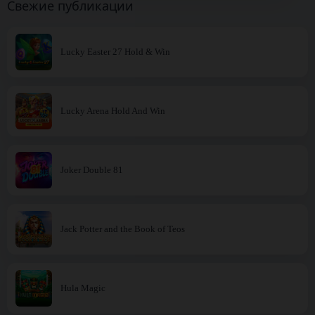
Свежие публикации
Lucky Easter 27 Hold & Win
Lucky Arena Hold And Win
Joker Double 81
Jack Potter and the Book of Teos
Hula Magic