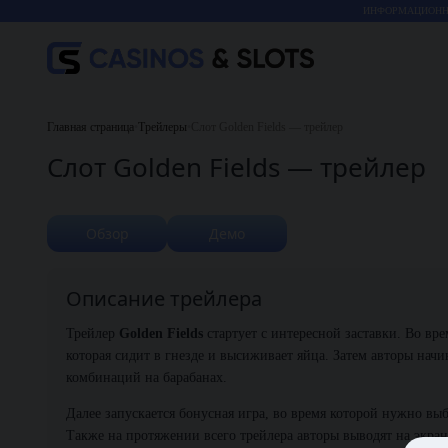
ИНФОРМАЦИОННО
Главная страница
•
Трейлеры
•
Слот Golden Fields — трейлер
Слот Golden Fields — трейлер
Обзор
Демо
Описание трейлера
Трейлер
Golden Fields
стартует с интересной заставки. Во вр
которая сидит в гнезде и высиживает яйца. Затем авторы нач
комбинаций на барабанах.
Далее запускается бонусная игра, во время которой нужно вы
Также на протяжении всего трейлера авторы выводят на экра