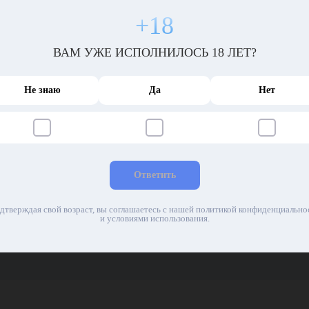
+18
ВАМ УЖЕ ИСПОЛНИЛОСЬ 18 ЛЕТ?
Не знаю
Да
Нет
Ответить
дтверждая свой возраст, вы соглашаетесь с нашей политикой конфиденциально
и условиями использования.