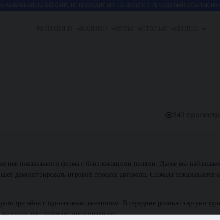
-РАЗВЛЕКАТЕЛЬНЫЙ САЙТ, НЕ ПРОВОДИТ ИГР НА ДЕНЬГИ И НЕ СОДЕРЖИТ ССЫЛОК НА 
РЕЙТИНГИ
КАЗИНО
ИГРЫ
СТАТЬИ
ВИДЕО
343 просмотр
емя нее показывается ферма с близлежащими полями. Далее мы наблюдае
инают демонстрировать игровой процесс автомата. Сначала показывается 
брать три яйца с одинаковым джекпотом. В середине ролика стартуют фр
н надписи, рассказывающие о правилах.