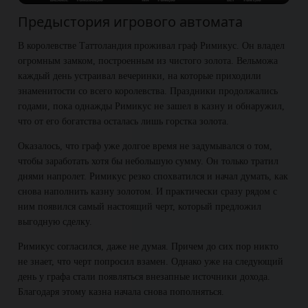
Предыстория игрового автомата
В королевстве Таттоландия проживал граф Римикус. Он владел
огромным замком, построенным из чистого золота. Вельможа
каждый день устраивал вечеринки, на которые приходили
знаменитости со всего королевства. Праздники продолжались
годами, пока однажды Римикус не зашел в казну и обнаружил,
что от его богатства осталась лишь горстка золота.
Оказалось, что граф уже долгое время не задумывался о том,
чтобы заработать хотя бы небольшую сумму. Он только тратил
днями напролет. Римикус резко спохватился и начал думать, как
снова наполнить казну золотом. И практически сразу рядом с
ним появился самый настоящий черт, который предложил
выгодную сделку.
Римикус согласился, даже не думая. Причем до сих пор никто
не знает, что черт попросил взамен. Однако уже на следующий
день у графа стали появляться внезапные источники дохода.
Благодаря этому казна начала снова пополняться.