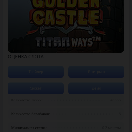
ОЦЕНКА СЛОТА:
Трейлер
Выигрыш
Сюжет
Демо
Количество линий:
46656
Количество барабанов:
6
Минимальная ставка:
0.2 монеты