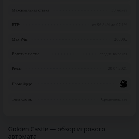
Максимальная ставка:
50 монет
RTP:
от 96.34% до 97.1%
Max Win:
20000x
Волатильность:
средне-высокая
Релиз:
29.04.2021
Провайдер:
Тема слота:
Средневековье
Golden Castle — обзор игрового
автомата