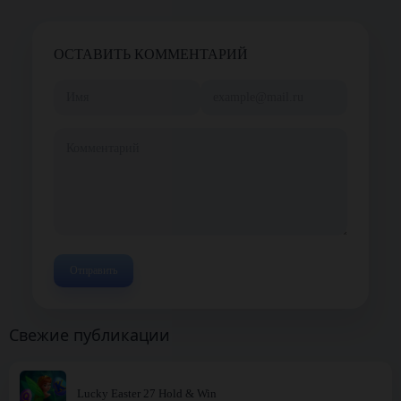
ОСТАВИТЬ КОММЕНТАРИЙ
Свежие публикации
Lucky Easter 27 Hold & Win