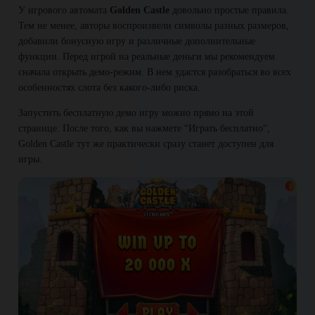
У игрового автомата
Golden Castle
довольно простые правила.
Играть бесплатно
Тем не менее, авторы воспроизвели символы разных размеров,
добавили бонусную игру и различные дополнительные
функции. Перед игрой на реальные деньги мы рекомендуем
сначала открыть демо-режим. В нем удастся разобраться во всех
особенностях слота без какого-либо риска.
Запустить бесплатную демо игру можно прямо на этой
странице. После того, как вы нажмете “Играть бесплатно“,
Golden Castle тут же практически сразу станет доступен для
игры.