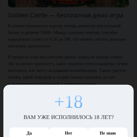
Golden Castle — бесплатная демо игра
В демонстрационную версию авторы добавили виртуальный
баланс в размере 5000€. Между спинами гемблер способен
варьировать ставку от 0.2€ до 50€, что можно считать довольно
неплохим диапазоном.
В процессе игры мы советуем делать спины по разной ставке.
Это позволит прикинуть, какое значение этого параметра лучше
выставить, как часто складываются комбинации. Также удастся
понять, какой выигрыш в теории можно получить за счет
исчезновения изображений и появления новых.
+18
В демо Golden Castle можно купить бонусную игру за x70
ставок. Так гемблер посмотрит, как часто она окупается, и до
какого выигрышного множителя может дойти. Если в процессе
покупок фриспинов закончится баланс, то достаточно просто
ВАМ УЖЕ ИСПОЛНИЛОСЬ 18 ЛЕТ?
перезагрузить слот.
Слот Golden Castle игра на деньги
Да
Нет
Не знаю