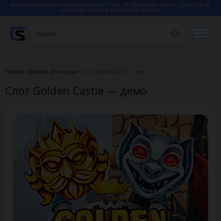
ИНФОРМАЦИОННО-РАЗВЛЕКАТЕЛЬНЫЙ САЙТ, НЕ ПРОВОДИТ ИГР НА ДЕНЬГИ И НЕ
СОДЕРЖИТ ССЫЛОК НА ОНЛАЙН КАЗИНО.
Поиск
РЕЙТИНГИ
Главная страница
•
Демо игры
•
Слот Golden Castle — демо
Слот Golden Castle — демо
КАЗИНО
ИГРЫ
СТАТЬИ
ВИДЕО