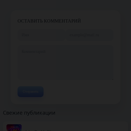
ОСТАВИТЬ КОММЕНТАРИЙ
Свежие публикации